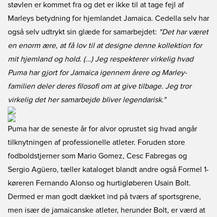
støvlen er kommet fra og det er ikke til at tage fejl af
Marleys betydning for hjemlandet Jamaica. Cedella selv har
også selv udtrykt sin glæde for samarbejdet:
"Det har været
en enorm ære, at få lov til at designe denne kollektion for
mit hjemland og hold. (...) Jeg respekterer virkelig hvad
Puma har gjort for Jamaica igennem årere og Marley-
familien deler deres filosofi om at give tilbage. Jeg tror
virkelig det her samarbejde bliver legendarisk."
Puma har de seneste år for alvor oprustet sig hvad angår
tilknytningen af professionelle atleter. Foruden store
fodboldstjerner som Mario Gomez, Cesc Fabregas og
Sergio Agüero, tæller kataloget blandt andre også Formel 1-
køreren Fernando Alonso og hurtigløberen Usain Bolt.
Dermed er man godt dækket ind på tværs af sportsgrene,
men især de jamaicanske atleter, herunder Bolt, er værd at