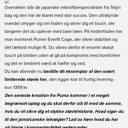
Overdelen står de japanske mikrofiberspecialister fra Teijin
bag og den har de klaret med stor succes. Den ultratynde
overdel smyger sig om foden og sikrer dig et touch, der
tangerer det du oplever med bare tæer. På midterfoden har
man monteret Pumer Everfit Cage, der sikrer stabilitet og
det tættest mulige fit. Du sikres derfor et enormt skarpt
touch på bolden uden at gå på kompromis med komforten
og det er bestemt værd at hæfte sig ved.
Du kan allerede nu
bestille dit eksemplar af den svært
limiterede støvle her
, den ligger klar til hurtig levering -
kun 1359 kr.
Den seneste kreation fra Puma kommer i et meget
begrænset oplag og du skal derfor slå til med de samme,
hvis du vil sikre dig et stykke støvlehistorie. Hvad siger du
til den jamaicanske letvægter? Lad os høre hvad du har
på hjerte i kommentarfeltet nedenunder.