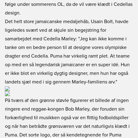
følge under sommerens OL, da de vil være klædt i Cedellas
design.
Det helt store jamaicanske medaljehåb, Usain Bolt, havde
ligeledes svært ved at skjule sin begejstring for
samarbejdet med Cedella Marley: "Jeg kan ikke komme i
tanke om en bedre person til at designe vores olympiske
dragter end Cedella. Puma har virkelig ramt plet. At teame
op med en så legendarisk jamaicaner er en super idé. Hun
er ikke blot en virkelig dygtig designer, men hun har også
landets sjæl med i sig gennem Marley-familiens arv."
På tværs af den grønne støvle figurerer et billede af ingen
ringere end reggae-kongen Bob Marley, der foruden sin
forkærlighed til musikken også var en flittig fodboldspiller
og når han betrådte grønsværen var det naturligvis klædt i
Puma. Det sorte logo, der så kendetegnende for Puma