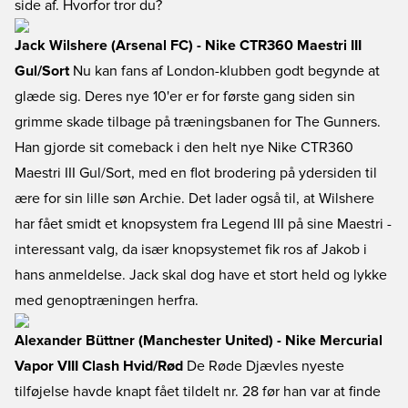
side af. Hvorfor tror du?
Jack Wilshere (Arsenal FC) - Nike CTR360 Maestri III
Gul/Sort
Nu kan fans af London-klubben godt begynde at
glæde sig. Deres nye 10'er er for første gang siden sin
grimme skade tilbage på træningsbanen for The Gunners.
Han gjorde sit comeback i den helt nye Nike CTR360
Maestri III Gul/Sort, med en flot brodering på ydersiden til
ære for sin lille søn Archie. Det lader også til, at Wilshere
har fået smidt et knopsystem fra Legend III på sine Maestri -
interessant valg, da især knopsystemet fik ros af Jakob i
hans anmeldelse. Jack skal dog have et stort held og lykke
med genoptræningen herfra.
Alexander Büttner (Manchester United) - Nike Mercurial
Vapor VIII Clash Hvid/Rød
De Røde Djævles nyeste
tilføjelse havde knapt fået tildelt nr. 28 før han var at finde