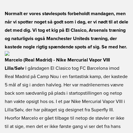
Normalt er vores støvlespots forbeholdt mandagen, men
når vi spotter noget så godt som i dag, er vi nødt til at dele
det med dig. Vi tog et kig på El Clasico, Arsenals træning
og naturligvis også Manchester Uniteds træning, der
kastede nogle rigtig spændende spots af sig. Se med her.
Marcelo (Real Madrid) - Nike Mercurial Vapor VIII
Lilla/Sølv
I gårsdagen El Clasico tog FC Barcelona imod
Real Madrid på Camp Nou i en fantastisk kamp, der kastede
5 mål af sig i anden halvleg. Her var madrilenernes vævre
back som sædvanlig på plads i startopstillingen og netop
han vakte opsigt hos os. I et par Nike Mercurial Vapor VIII i
Lilla/Sølv, der har påtaget sig designet fra Superfly III.
Hvorfor Marcelo er gået tilbage til netop de støvler er ikke
til at sige, men det er ikke første gang vi ser det fra hans