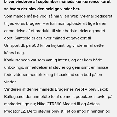
bliver vinderen af september måneds konkurrence kåret 
se hvem der blev den heldige vinder her.
Som mange måske ved, så har vi en WebTV-kanal dedikeret
til jer, vores brugere. Her kan man uploade alt lige fra en
anmeldelse af et produkt, til sine bedste tricks og andet
godt. Samtidig er der hver måned et gavekort til
Unisport.dk på 500 kr. på højkant  og vinderen af dette
kåres i dag.
Konkurrencen var som vanlig intens, og der kom både
unboxings, anmeldelser af støvler og gear samt en masse
fede videoer med tricks og frispark ind som bud på en
vinder.
Vinderen af denne måneds Brugernes WebTV blev Jakob
Ballegaard, der anmeldte to af de mest populære støvler på
markedet lige nu; Nike CTR360 Maestri III og Adidas
Predator LZ. De to støvler blev stillet op imod hinanden og