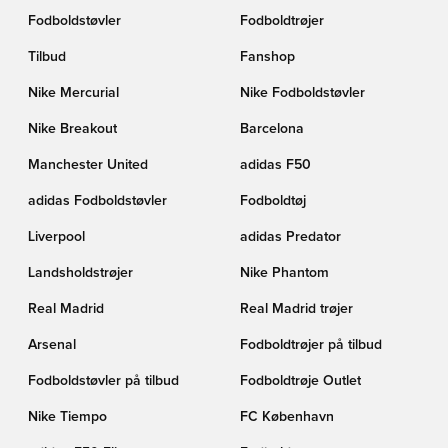
Fodboldstøvler
Fodboldtrøjer
Tilbud
Fanshop
Nike Mercurial
Nike Fodboldstøvler
Nike Breakout
Barcelona
Manchester United
adidas F50
adidas Fodboldstøvler
Fodboldtøj
Liverpool
adidas Predator
Landsholdstrøjer
Nike Phantom
Real Madrid
Real Madrid trøjer
Arsenal
Fodboldtrøjer på tilbud
Fodboldstøvler på tilbud
Fodboldtrøje Outlet
Nike Tiempo
FC København