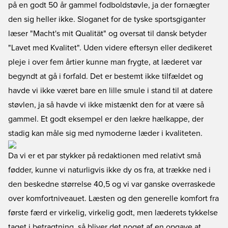
på en godt 50 år gammel fodboldstøvle, ja der fornægter
den sig heller ikke. Sloganet for de tyske sportsgiganter
læser "Macht's mit Qualität" og oversat til dansk betyder
"Lavet med Kvalitet". Uden videre eftersyn eller dedikeret
pleje i over fem årtier kunne man frygte, at læderet var
begyndt at gå i forfald. Det er bestemt ikke tilfældet og
havde vi ikke været bare en lille smule i stand til at datere
støvlen, ja så havde vi ikke mistænkt den for at være så
gammel. Et godt eksempel er den lækre hælkappe, der
stadig kan måle sig med nymoderne læder i kvaliteten.
Da vi er et par stykker på redaktionen med relativt små
fødder, kunne vi naturligvis ikke dy os fra, at trække ned i
den beskedne størrelse 40,5 og vi var ganske overraskede
over komfortniveauet. Læsten og den generelle komfort fra
første færd er virkelig, virkelig godt, men læderets tykkelse
taget i betragtning, så bliver det noget af en opgave at