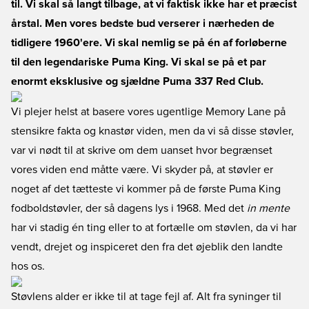
til. Vi skal så langt tilbage, at vi faktisk ikke har et præcist
årstal. Men vores bedste bud verserer i nærheden de
tidligere 1960'ere. Vi skal nemlig se på én af forløberne
til den legendariske Puma King. Vi skal se på et par
enormt eksklusive og sjældne Puma 337 Red Club.
Vi plejer helst at basere vores ugentlige Memory Lane på
stensikre fakta og knastør viden, men da vi så disse støvler,
var vi nødt til at skrive om dem uanset hvor begrænset
vores viden end måtte være. Vi skyder på, at støvler er
noget af det tætteste vi kommer på de første Puma King
fodboldstøvler, der så dagens lys i 1968. Med det
in mente
har vi stadig én ting eller to at fortælle om støvlen, da vi har
vendt, drejet og inspiceret den fra det øjeblik den landte
hos os.
Støvlens alder er ikke til at tage fejl af. Alt fra syninger til