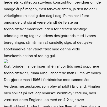
læderets kvalitet og støvlens konstruktion bevidner om de
mange år på magen, men farvevarianten, ja den holder i
virkeligheden stadig den dag i dag. Puma har i flere
omgange vist sig at være blandt de første på
fodboldstøvlemarkedet inden for næsten samtlige
teknologier og tager vi tidens designtrends med i vores
beregninger, så må man så sandelig sige, at det tyske
sportsmærke har været først med denne vilde
farvekombination af rød og gul.
Kort forinden lanceringen af én af vor tids mest populære
fodboldstøvler, Puma King, lancerede man Puma Wembley.
Det gjorde man i 1966 i forbindelse med samme års
Verdensmesterskaber, som blev afholdt i England. Finalen
blev spillet på det legendariske Wembley Stadium, hvor
værtsnationen England løb med en 4-2 sejr over
Vesttyskland. Under turneringen bar flere af tidens største