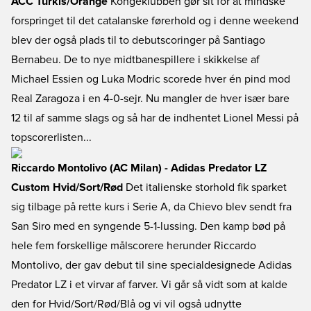
ACC Turkis/Orange
Kongeklubben gør sit for at mindske
forspringet til det catalanske førerhold og i denne weekend
blev der også plads til to debutscoringer på Santiago
Bernabeu. De to nye midtbanespillere i skikkelse af
Michael Essien og Luka Modric scorede hver én pind mod
Real Zaragoza i en 4-0-sejr. Nu mangler de hver især bare
12 til af samme slags og så har de indhentet Lionel Messi på
topscorerlisten...
Riccardo Montolivo (AC Milan) - Adidas Predator LZ
Custom Hvid/Sort/Rød
Det italienske storhold fik sparket
sig tilbage på rette kurs i Serie A, da Chievo blev sendt fra
San Siro med en syngende 5-1-lussing. Den kamp bød på
hele fem forskellige målscorere herunder Riccardo
Montolivo, der gav debut til sine specialdesignede Adidas
Predator LZ i et virvar af farver. Vi går så vidt som at kalde
den for Hvid/Sort/Rød/Blå og vi vil også udnytte