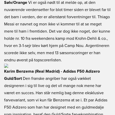
Sølv/Orange
Vi er også nødt til at melde op, at den
nuværende verdensetter for blot timer siden er blevet far til
det barn i verden, der er allerstørst forventninger til. Thiago
Messi er navnet og mon ikke vi kommer til at se meget
mere til ham i fremtiden. Det var dog ikke noget, der kunne
holde nr. 10 fra weekendens kamp mod Krohn-Dehli & co.,
hvor en 3-1-sejr blev kørt hjem på Camp Nou. Argentineren
scorede ikke selv, men med 13 sæsonscoringer er han
endnu øverst på topscorerlisten.
Karim Benzema (Real Madrid) - Adidas F50 Adizero
Guld/Sort
Den franske angriber har også vækket
designeren i sig til live og det vil mange nok mene har
været en succes. Han står nemlig bag denne eksklusive
farvevariant, som vi kun får Benzema at se i. Et par Adidas
F50 Adizero som han har designet med en guldmedalje
som inspiration, heraf den Guld/Sorte farvekombination.