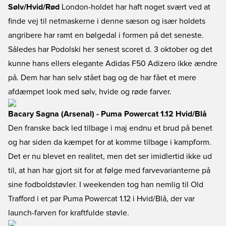
Sølv/Hvid/Rød
London-holdet har haft noget svært ved at
finde vej til netmaskerne i denne sæson og især holdets
angribere har ramt en bølgedal i formen på det seneste.
Således har Podolski her senest scoret d. 3 oktober og det
kunne hans ellers elegante Adidas F50 Adizero ikke ændre
på. Dem har han selv stået bag og de har fået et mere
afdæmpet look med sølv, hvide og røde farver.
Bacary Sagna (Arsenal) - Puma Powercat 1.12 Hvid/Blå
Den franske back led tilbage i maj endnu et brud på benet
og har siden da kæmpet for at komme tilbage i kampform.
Det er nu blevet en realitet, men det ser imidlertid ikke ud
til, at han har gjort sit for at følge med farvevarianterne på
sine fodboldstøvler. I weekenden tog han nemlig til Old
Trafford i et par Puma Powercat 1.12 i Hvid/Blå, der var
launch-farven for kraftfulde støvle.