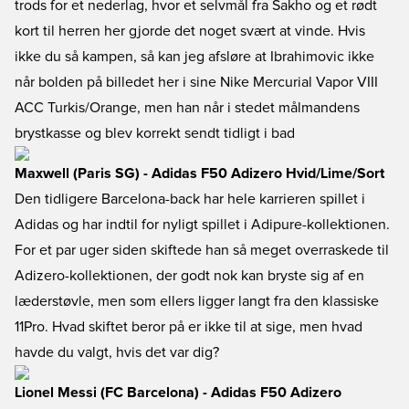
trods for et nederlag, hvor et selvmål fra Sakho og et rødt
kort til herren her gjorde det noget svært at vinde. Hvis
ikke du så kampen, så kan jeg afsløre at Ibrahimovic ikke
når bolden på billedet her i sine Nike Mercurial Vapor VIII
ACC Turkis/Orange, men han når i stedet målmandens
brystkasse og blev korrekt sendt tidligt i bad
Maxwell (Paris SG) - Adidas F50 Adizero Hvid/Lime/Sort
Den tidligere Barcelona-back har hele karrieren spillet i
Adidas og har indtil for nyligt spillet i Adipure-kollektionen.
For et par uger siden skiftede han så meget overraskede til
Adizero-kollektionen, der godt nok kan bryste sig af en
læderstøvle, men som ellers ligger langt fra den klassiske
11Pro. Hvad skiftet beror på er ikke til at sige, men hvad
havde du valgt, hvis det var dig?
Lionel Messi (FC Barcelona) - Adidas F50 Adizero