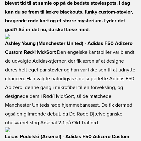
blevet tid til at samle op på de bedste støvlespots. I dag
kan du se frem til lækre blackouts, funky custom-støvler,
bragende røde kort og et større mysterium. Lyder det
godt? Så er det nu, du skal læse med.
Ashley Young (Manchester United) - Adidas F50 Adizero
Custom Rød/Hvid/Sort
Den engelske kantspiller var blandt
de udvalgte Adidas-stjerner, der fik æren af at designe
deres helt eget par støvler og han var ikke sen til at udnytte
chancen. Han valgte naturligvis sine superlette Adidas F50
Adizero, denne gang i mikrofiber til en forveksling, og
designede dem i Rød/Hvid/Sort, så de matchede
Manchester Uniteds røde hjemmebanesæt. De fik dermed
også en glimrende debut, da De Røde Djælve ganske
ubesværet slog Arsenal 2-1 på Old Trafford.
Lukas Podolski (Arsenal) - Adidas F50 Adizero Custom