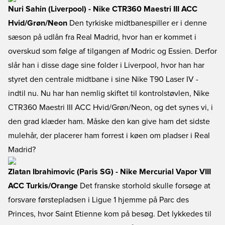
Nuri Sahin (Liverpool) - Nike CTR360 Maestri III ACC
Hvid/Grøn/Neon
Den tyrkiske midtbanespiller er i denne
sæson på udlån fra Real Madrid, hvor han er kommet i
overskud som følge af tilgangen af Modric og Essien. Derfor
slår han i disse dage sine folder i Liverpool, hvor han har
styret den centrale midtbane i sine Nike T90 Laser IV -
indtil nu. Nu har han nemlig skiftet til kontrolstøvlen, Nike
CTR360 Maestri III ACC Hvid/Grøn/Neon, og det synes vi, i
den grad klæder ham. Måske den kan give ham det sidste
mulehår, der placerer ham forrest i køen om pladser i Real
Madrid?
Zlatan Ibrahimovic (Paris SG) - Nike Mercurial Vapor VIII
ACC Turkis/Orange
Det franske storhold skulle forsøge at
forsvare førstepladsen i Ligue 1 hjemme på Parc des
Princes, hvor Saint Etienne kom på besøg. Det lykkedes til