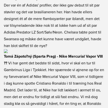
Der var én af Adidas' profiler, der ikke gav debut til sit par
støvler og det var brasilianeren her. Han havde ellers
designet ét af de mere flamboyanter par iblandt, men det
var tilsyneladende ikke nok til at lokke ham ud af sit par
Adidas Predator LZ Sort/Sølv/Neon. Chelsea tabte point til
Swansea og måske det kunne have været undgået, havde
han blot skiftet til de nye?
Tomá Zápoto?ný (Sparta Prag) - Nike Mercurial Vapor VIII
??
Vi har gemt det bedste til sidst, hvor vi skal en tur til
Gambrinus Liga i Tjekkiet. Her spærrede vi øjnene op for en
ny farvevariant af Nike Mercurial Vapor VIII, som vi tidligere
i dag kunne spotte Cristiano Ronaldo i til træning hos Real
Madrid. Det lader til, at Nike har lidt lækkert i ærmet til os,
men det er endnu for tidligt at slå fast endnu. Vi må dog
stadig klø os så gevaldigt i håret, for én ting er, at Ronaldo