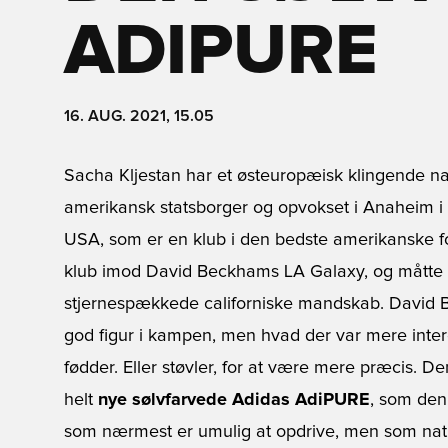
ADIPURE
16. AUG. 2021, 15.05
Sacha Kljestan har et østeuropæisk klingende n
amerikansk statsborger og opvokset i Anaheim i US
USA, som er en klub i den bedste amerikanske 
klub imod David Beckhams LA Galaxy, og måtte 
stjernespækkede californiske mandskab. David 
god figur i kampen, men hvad der var mere inter
fødder. Eller støvler, for at være mere præcis. De
helt
nye sølvfarvede Adidas AdiPURE
, som den 
som nærmest er umulig at opdrive, men som natur