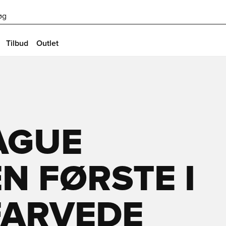
øg
Tilbud
Outlet
AGUE
EN FØRSTE I
FARVEDE