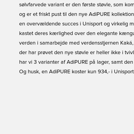
sølvfarvede variant er den første støvle, som kom
og er et friskt pust til den nye AdiPURE kollekti
en overvældende succes i Unisport og virkelig ma
kastet deres kærlighed over den elegante kængu
verden i samarbejde med verdensstjernen Kaká, g
der har prøvet den nye støvle er heller ikke i tviv
har vi 3 varianter af AdiPURE på lager, samt den h
Og husk, en AdiPURE koster kun 934,- i Unisport