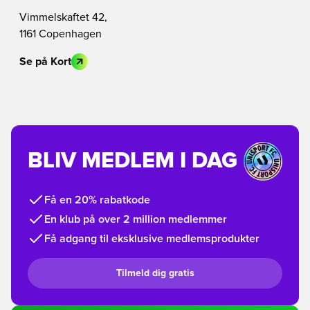
Vimmelskaftet 42,
1161 Copenhagen
Se på Kort
BLIV MEDLEM I DAG
Få en 20% rabatkode
En klub på over 2 million medlemmer
Få adgang til eksklusive medlemsprodukter
Tilmeld dig gratis