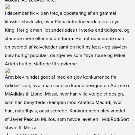
Adidas' Adizero-spillere.
I december fik vi den tredje opdatering af en gammel,
klassisk støvlesilo, hvor Puma introducerede deres nye
King. Her gik man lidt anderledes til værks end tidligere, og
startede mere eller mindre forfra. Her introducerede man
en overdel af kalvelæder samt en helt ny læst - og støvlen
blev hurtigt populær, da stjerner som Yaya Toure og Mikel
Arteta hurtigt skiftede til støvlerne.
Året blev rundet godt af med en sjov konkurrence fra
Adidas' side, hvor man som fan kunne designe en Adizero i
MiAdidas til Lionel Messi, hvor han ville vælge et design,
som han benyttede i kampen mod Atletico Madrid, hvor
han, naturligvis, også scorede. Konkurrencen blev vundet
af Javier Pascual Mullos, som havde lavet en Hvid/Rød/Sort
støvle til Messi.