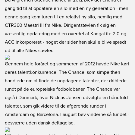
Da vi gik ind i ottende måned af 2012 blev det endnu en
gang tid til at opdatere en silo med en ny generation - men
denne gang kom turen til en relativt ny silo, nemlig med
CTR360 Maestri III fra Nike. Dirigentstøvlen fik sig en
væsentlig opdatering med en overdel af KangaLite 2.0 og
ACC inkorporeret - noget der sidenhen skulle blive spredt
ud til alle Nikes støvler.
Gennem hele foråret og sommeren af 2012 havde Nike kørt
deres talentkonkurrence, The Chance, som simpelthen
handlede om at finde de uopdagede talenter, der driblede
rundt på de europæiske fodboldbaner. The Chance var
også i Danmark, hvor Nicklas Jensen udvalgte en håndfuld
talenter, som gik videre til de afgørende runder i
Amsterdam og Barcelona. I august bev vinderne så fundet -
desværre uden dansk deltagelse.