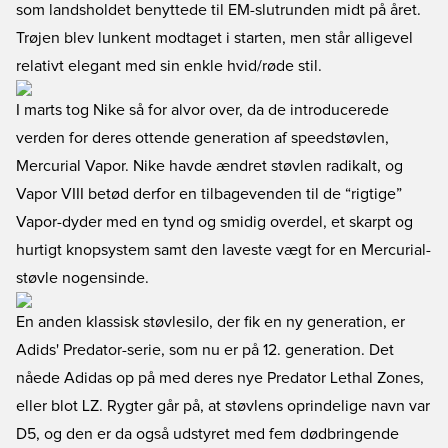
som landsholdet benyttede til EM-slutrunden midt på året.
Trøjen blev lunkent modtaget i starten, men står alligevel
relativt elegant med sin enkle hvid/røde stil.
I marts tog Nike så for alvor over, da de introducerede
verden for deres ottende generation af speedstøvlen,
Mercurial Vapor. Nike havde ændret støvlen radikalt, og
Vapor VIII betød derfor en tilbagevenden til de “rigtige”
Vapor-dyder med en tynd og smidig overdel, et skarpt og
hurtigt knopsystem samt den laveste vægt for en Mercurial-
støvle nogensinde.
En anden klassisk støvlesilo, der fik en ny generation, er
Adids' Predator-serie, som nu er på 12. generation. Det
nåede Adidas op på med deres nye Predator Lethal Zones,
eller blot LZ. Rygter går på, at støvlens oprindelige navn var
D5, og den er da også udstyret med fem dødbringende