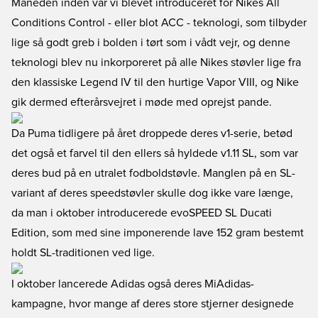
Måneden inden var vi blevet introduceret for Nikes All
Conditions Control - eller blot ACC - teknologi, som tilbyder
lige så godt greb i bolden i tørt som i vådt vejr, og denne
teknologi blev nu inkorporeret på alle Nikes støvler lige fra
den klassiske Legend IV til den hurtige Vapor VIII, og Nike
gik dermed efterårsvejret i møde med oprejst pande.
Da Puma tidligere på året droppede deres v1-serie, betød
det også et farvel til den ellers så hyldede v1.11 SL, som var
deres bud på en utralet fodboldstøvle. Manglen på en SL-
variant af deres speedstøvler skulle dog ikke vare længe,
da man i oktober introducerede evoSPEED SL Ducati
Edition, som med sine imponerende lave 152 gram bestemt
holdt SL-traditionen ved lige.
I oktober lancerede Adidas også deres MiAdidas-
kampagne, hvor mange af deres store stjerner designede