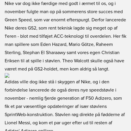
Nike var dog ikke færdige med godt i ærmet til os, og i
november fulgte man op på sommerens store succes med
Green Speed, som var enormt efterspurgt. Derfor lancerede
Nike deres GS2, som rent teknisk lagde sig meget op af
1'eren - blot med tilføjet ACC-teknologi til overdelen. Her fik
man spillere som Eden Hazard, Mario Götze, Raheem
Sterling, Stephan El Sharaawy samt vores egen Christian
Eriksen til at spille i støvlen. Theo Walcott skulle også have
været med på GS2-holdet, men kom aldrig så langt.
Adidas ville dog ikke stå i skyggen af Nike, og i den
forbindelse lancerede de også deres nye speedstøvle i
november - nemlig fjerde generation af F50 Adizero, som
fik et par væsentlige opdateringer af især støvlens
SprintWeb-konstruktion. Støvlen røg direkte på fødderne af
Lionel Messi, og kom et par uger efter ud til resten af