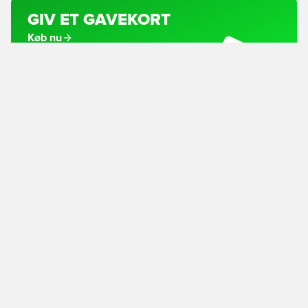
GIV ET GAVEKORT
Køb nu
#unisportlife
Om Unisport
Få hjælp