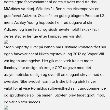
deres egne farvevarianter af deres støvler med Adidas'
MiAdidas-værktøj. Således fik Benzema eksempelvis en
guldfarvet Adizero, Oscar fik en gul og blågrøn Predator LZ,
mens Ashley Young hoppede i en rød udgave af sin
Adizero, og især først- og sidstnævnte holdt faktisk fat i
deres støvler længe efter kampagnen var slut.
Siden Superfly II var på banen har Cristiano Ronaldo fået sin
egen farvevariant af Nikes topstøvle, og 2012 og Vapor VIII
var ingen undtagelse. Her gik man væk fra det mere
flamboyante design på tredje CR7-udgave med det
assymmetriske design og over til en elegant støvle med et
oversize Nike-swoosh samt to friske blå og pink farver -
valgt for at vise Ronaldos stilbevisthed samt ungdommelige
og sprudlende spil på banen. Støvlen blev taget godt imod,
og var en stor succes.