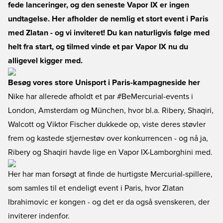
fede lanceringer, og den seneste Vapor IX er ingen
undtagelse. Her afholder de nemlig et stort event i Paris
med Zlatan - og vi inviteret! Du kan naturligvis følge med
helt fra start, og tilmed vinde et par Vapor IX nu du
alligevel kigger med.
Besøg vores store Unisport i Paris-kampagneside her
Nike har allerede afholdt et par #BeMercurial-events i
London, Amsterdam og München, hvor bl.a. Ribery, Shaqiri,
Walcott og Viktor Fischer dukkede op, viste deres støvler
frem og kastede stjernestøv over konkurrencen - og nå ja,
Ribery og Shaqiri havde lige en Vapor IX-Lamborghini med.
Her har man forsøgt at finde de hurtigste Mercurial-spillere,
som samles til et endeligt event i Paris, hvor Zlatan
Ibrahimovic er kongen - og det er da også svenskeren, der
inviterer indenfor.