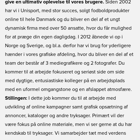
give en ultimativ oplevelse til vores brugere.
Siden 2002
har vi i Unisport, med stor succes, solgt fodboldprodukter
online til hele Danmark og du bliver en del af et ungt
dynamisk firma med over 50 ansatte, hvor du får mulighed
for at præge din egen dagligdag. I 2012 åbnede vi op i
Norge og Sverige, og bl.a. derfor har vi brug for yderligere
hænder i vores grafiske afdeling, hvor du bliver en del af et
team der består af 3 mediegrafikere og 2 fotografer. Du
kommer til at arbejde fokuseret og seriøst side om side
med dygtige, entusiastiske kolleger på en arbejdsplads
med en uformel omgangstone og en afslappet atmosfære.
Stillingen:
I dette job kommer du til at arbejde med
udvikling af online kampagner samt grafisk opsætning af
annoncer, kataloger og andre tryksager. Primært vil der
være fokus på online materiale, men vi ser gerne at du har
kendskab til tryksager. Vi samarbejder tæt med verdens