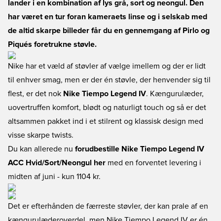
lander i en kombination af lys grå, sort og neongul. Den
har været en tur foran kameraets linse og i selskab med
de altid skarpe billeder får du en gennemgang af Pirlo og
Piqués foretrukne støvle.
Nike har et væld af støvler af vælge imellem og der er lidt
til enhver smag, men er der én støvle, der henvender sig til
flest, er det nok
Nike Tiempo Legend IV
. Kængurulæder,
uovertruffen komfort, blødt og naturligt touch og så er det
altsammen pakket ind i et stilrent og klassisk design med
visse skarpe twists.
Du kan allerede nu
forudbestille Nike Tiempo Legend IV
ACC Hvid/Sort/Neongul her
med en forventet levering i
midten af juni - kun 1104 kr.
Det er efterhånden de færreste støvler, der kan prale af en
kængurulæderoverdel, men Nike Tiempo Legend IV er én