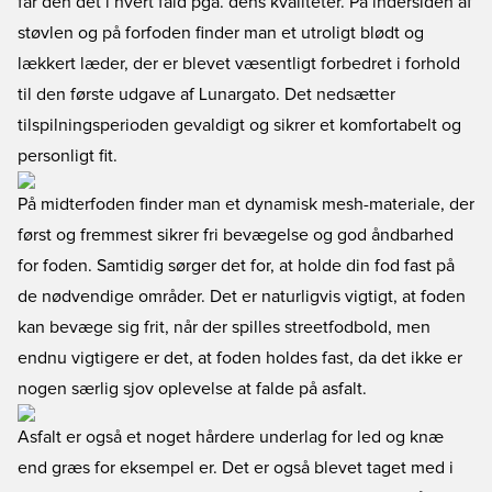
får den det i hvert fald pga. dens kvaliteter. På indersiden af
støvlen og på forfoden finder man et utroligt blødt og
lækkert læder, der er blevet væsentligt forbedret i forhold
til den første udgave af Lunargato. Det nedsætter
tilspilningsperioden gevaldigt og sikrer et komfortabelt og
personligt fit.
På midterfoden finder man et dynamisk mesh-materiale, der
først og fremmest sikrer fri bevægelse og god åndbarhed
for foden. Samtidig sørger det for, at holde din fod fast på
de nødvendige områder. Det er naturligvis vigtigt, at foden
kan bevæge sig frit, når der spilles streetfodbold, men
endnu vigtigere er det, at foden holdes fast, da det ikke er
nogen særlig sjov oplevelse at falde på asfalt.
Asfalt er også et noget hårdere underlag for led og knæ
end græs for eksempel er. Det er også blevet taget med i