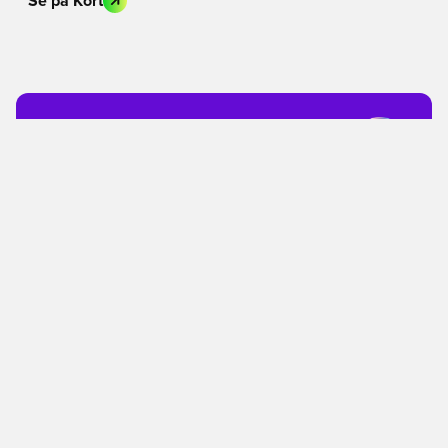
Se på Kort
BLIV MEDLEM I DAG
Få en 20% rabatkode
En klub på over 2 million medlemmer
Få adgang til eksklusive medlemsprodukter
Tilmeld dig gratis
GIV ET GAVEKORT
Køb nu