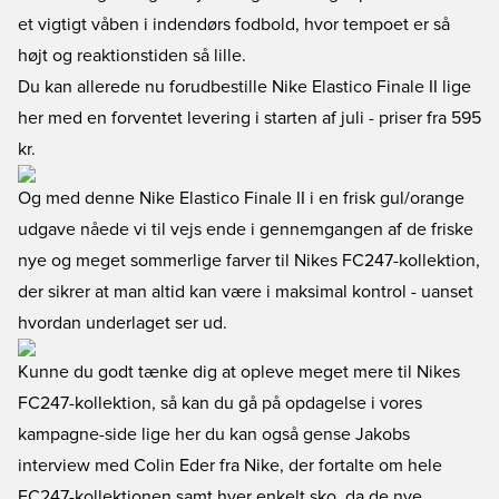
et vigtigt våben i indendørs fodbold, hvor tempoet er så
højt og reaktionstiden så lille.
Du kan allerede nu
forudbestille Nike Elastico Finale II lige
her
med en forventet levering i starten af juli - priser fra 595
kr.
Og med denne Nike Elastico Finale II i en frisk gul/orange
udgave nåede vi til vejs ende i gennemgangen af de friske
nye og meget sommerlige farver til Nikes FC247-kollektion,
der sikrer at man altid kan være i maksimal kontrol - uanset
hvordan underlaget ser ud.
Kunne du godt tænke dig at opleve meget mere til Nikes
FC247-kollektion, så kan du
gå på opdagelse i vores
kampagne-side lige her
du kan også
gense Jakobs
interview med Colin Eder fra Nike
, der fortalte om hele
FC247-kollektionen samt hver enkelt sko, da de nye