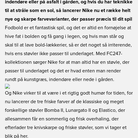
indendøre eller på asfalt i gården, og hvis du har teknikke
til at stråle som en sol, så lancerer Nike nu et række helt
nye og skarpe farvevarianter, der passer præcis til dit spil
Fodbold er et fantastisk spil, og det er altid en fornøjelse at
hive fat i bolden og få gang i legen, og hvis man står og
skal til at lave bold-lækkerier, så er det noget så irriterende,
hvis ens støvler ikke passer til underlaget. Med FC247-
kollektionen sørger Nike for at man altid har en støvle, der
passer til underlaget og det er hvad enten man render
rundt på kunstgræs, indendøre eller nede i gården.
Og Nike virker til at være i et rigtig godt humør for tiden, for
nu lancerer de tre friske farver af de klassiske og meget
forskellige støvler Bomba II, Lunargato II og Elastico, der
allesammen får en sommerlig og frisk overhaling, der
efterlader tre knivskarpe og friske støvler, som vi tager et
blik på her.