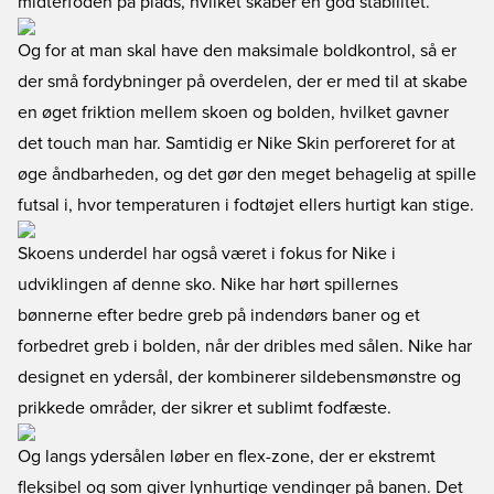
midterfoden på plads, hvilket skaber en god stabilitet.
Og for at man skal have den maksimale boldkontrol, så er
der små fordybninger på overdelen, der er med til at skabe
en øget friktion mellem skoen og bolden, hvilket gavner
det touch man har. Samtidig er Nike Skin perforeret for at
øge åndbarheden, og det gør den meget behagelig at spille
futsal i, hvor temperaturen i fodtøjet ellers hurtigt kan stige.
Skoens underdel har også været i fokus for Nike i
udviklingen af denne sko. Nike har hørt spillernes
bønnerne efter bedre greb på indendørs baner og et
forbedret greb i bolden, når der dribles med sålen. Nike har
designet en ydersål, der kombinerer sildebensmønstre og
prikkede områder, der sikrer et sublimt fodfæste.
Og langs ydersålen løber en flex-zone, der er ekstremt
fleksibel og som giver lynhurtige vendinger på banen. Det