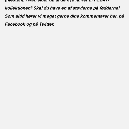
(næsten). Hvad siger du til de nye farver til FC247-
kollektionen? Skal du have en af støvlerne på fødderne?
Som altid hører vi meget gerne dine kommentarer her, på
Facebook
og på
Twitter
.