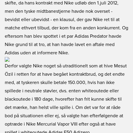
skifte, da hans kontrakt med Nike udløb den 1.juli 2012,
men den tyske midtbanestjerne havde nok overset -
bevidst eller ubevidst - en klausul, der gav Nike ret til at
matche ethvert tilbud, der kom fra en anden konkurrent. Og
eftersom han blev spottet i et par Adidas Predator havde
Nike grund til at tro, at han havde lavet en aftale med
Adidas uden at informere Nike.
Derfor valgte Nike noget så utraditionelt som at hive Mesut
Özil i retten for at have begået kontraktbrud, og det endte
med, at tyskeren skulle betale 150.000, hvis han ikke
spillede i neutrale støvler, dvs. enten whiteoutede eller
blackoutede i 180 dage, hvorefter han frit kunne skifte til
det mærke, han helst ville spille i. Om det var for at råde
bod på situationen eller ej, så valgte han efterfølgende at
optræde i Nike Mercurial Vapor VIII efter også at have
spillet i whiteoutede Adidas F50 Adizero.