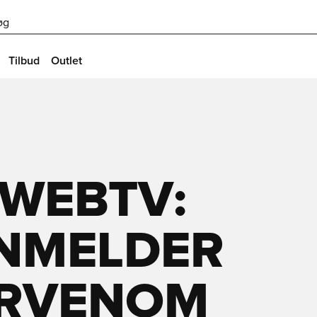
øg
Tilbud
Outlet
 WEBTV:
ANMELDER
ERVENOM