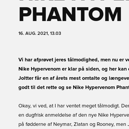
PHANTOM
16. AUG. 2021, 13.03
Vi har afprøvet jeres tålmodighed, men nu er v
Nike Hypervenom er klar på siden, og her kan d
Joltter får en af årets mest omtalte og længev
godt til det rette og se Nike Hypervenom Ph
Okay, vi ved, at I har ventet meget tålmodigt. De
en dugfrisk anmeldelse af den nye Nike Hyperve
på fødderne af Neymar, Zlatan og Rooney, men Jo