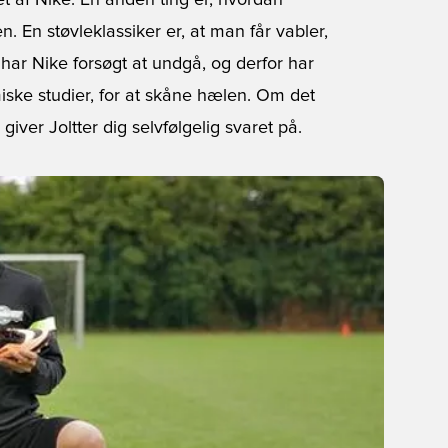
et af Nike. En anden ting er, hvordan
 En støvleklassiker er, at man får vabler,
 har Nike forsøgt at undgå, og derfor har
iske studier, for at skåne hælen. Om det
giver Joltter dig selvfølgelig svaret på.