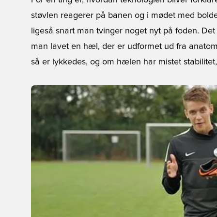
For en ting er, hvordan teknologien bliver forklar
støvlen reagerer på banen og i mødet med bolden.
ligeså snart man tvinger noget nyt på foden. Det
man lavet en hæl, der er udformet ud fra anatom
så er lykkedes, og om hælen har mistet stabilitet, 