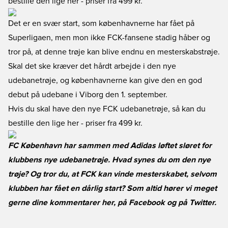
bestille den lige her
- priser fra 499 kr.
Det er en svær start, som københavnerne har fået på
Superligaen, men mon ikke FCK-fansene stadig håber og
tror på, at denne trøje kan blive endnu en mesterskabstrøje.
Skal det ske kræver det hårdt arbejde i den nye
udebanetrøje, og københavnerne kan give den en god
debut på udebane i Viborg den 1. september.
Hvis du skal have den nye FCK udebanetrøje, så kan du
bestille den lige her
- priser fra 499 kr.
FC København har sammen med Adidas løftet sløret for
klubbens nye udebanetrøje. Hvad synes du om den nye
trøje? Og tror du, at FCK kan vinde mesterskabet, selvom
klubben har fået en dårlig start? Som altid hører vi meget
gerne dine kommentarer her, på
Facebook
og på
Twitter
.