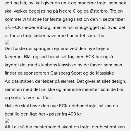
sort og blå, hvilket giver en unik og moderne trøje, som nok
skal vække begejstring på Nedre C og på Østerbro. Trøjen
kommer vi til at se for første gang i aktion den 1. september,
når FCK møder Viborg, men vi har smugkigget på, hvad det
er for en trøje københavnerne har løftet sløret for.
Det første der springer i øjnene ved den nye trøje er
farverne. Blåt og sort har vi set før, men FCK har også
krydret det med klubbens klassiske hvide farver, som man
finder på sponsoreren Carlsberg Sport og de klassiske
Adidas-striber, der løber på ærmet. Det giver et silet design,
sammen med det unikke og moderne mønster, som de blå
og sorte farver har fået.
Hvis du skal have den nye FCK udebanetrøje, så kan du
bestille den lige her
- priser fra 499 kr.
Alt i alt så har mesterholdet skabt en trøje, der bestemt kan