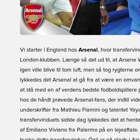
Vi starter i England hos
Arsenal
, hvor transfervin
London-klubben. Længe så det ud til, at Arsene 
igen ville blive til tom luft, men så tog rygterne
lykkedes det Arsenal at gå fra at være en omvand
at stå med en af verdens bedste fodboldspillere p
hos de hårdt prøvede Arsenal-fans, der indtil vid
underskrifter fra Mathieu Flamini og talentet Ya
transfervinduets sidste dag lykkedes det at hent
af Emiliano Viviano fra Palermo på en lejeaftale.