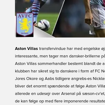
Aston Villas
transfervindue har med engelske øj
interessante, men tager man dansker-brillerne p
Aston Villas sommerhandler bestemt blandt de a
klubben har sikret sig to danskere i form af FC N
Jores Okore og Aabs tidligere angrebs-es Nickl
bliver det enormt spændende at følge Aston Vill
allerede en udesejr over Arsenal på sæson-cv'et,
de kan følge op med flere imponerende resultater