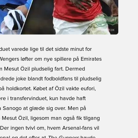
duet varede lige til det sidste minut for
Wengers løfter om nye spillere på Emirates
 om Mesut Özil pludselig fart. Dermed
rede joke blandt fodboldfans til pludselig
å holdkortet. Købet af Özil vakte eufori,
ere i transfervinduet, kun havde haft
ya Sanogo at glæde sig over. Men på
e Mesut Özil, ligesom man også fik tilgang
 Der ingen tvivl om, hvem Arsenal-fans vil