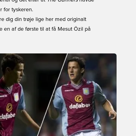
senal og det efter at
The Gunners
havde
 for tyskeren.
e dig din trøje lige her
med originalt
 en af de første til at få Mesut Özil på