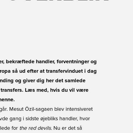
ter, bekræftede handler, forventninger og
pa så ud efter at transfervinduet i dag
dånding og giver dig her det samlede
transfers. Læs med, hvis du vil være
 henne.
i går. Mesut Özil-sagaen blev intensiveret
e gang i sidste øjebliks handler, hvor
jlede for
the red devils
. Nu er det så