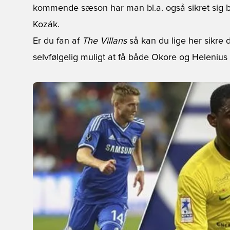
kommende sæson har man bl.a. også sikret sig b
Kozák.
Er du fan af
The Villans
så
kan du lige her sikre d
selvfølgelig muligt at få både Okore og Helenius