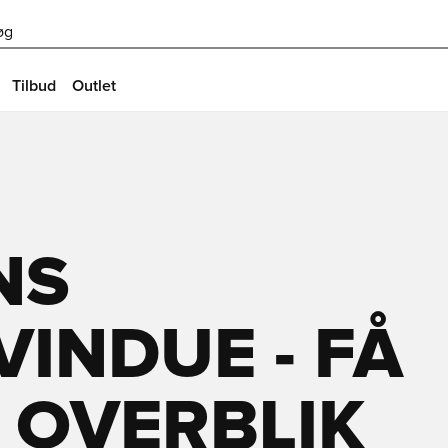
øg
Tilbud
Outlet
NS
INDUE - FÅ
 OVERBLIK