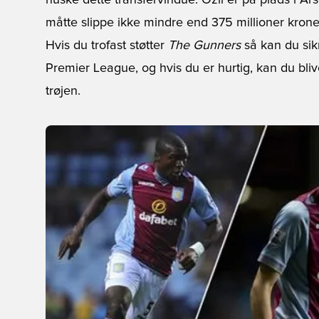
huske dette transfervindue: Özil er på plads i Ar
måtte slippe ikke mindre end 375 millioner kroner
Hvis du trofast støtter
The Gunners
så
kan du sikr
Premier League, og hvis du er hurtig, kan du blive
trøjen.