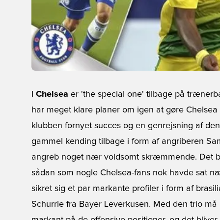
I
Chelsea
er 'the special one' tilbage på trænerb
har meget klare planer om igen at gøre Chelsea t
klubben fornyet succes og en genrejsning af den
gammel kending tilbage i form af angriberen Samu
angreb noget nær voldsomt skræmmende. Det ble
sådan som nogle Chelsea-fans nok havde sat næ
sikret sig et par markante profiler i form af bras
Schurrle fra Bayer Leverkusen. Med den trio må 