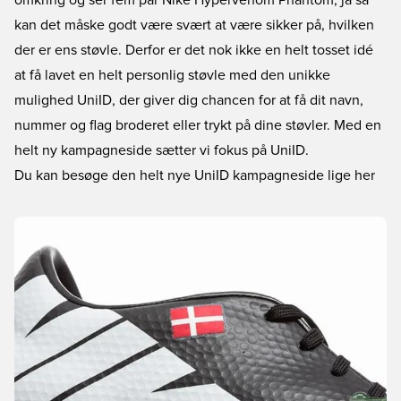
omkring og ser fem par Nike Hypervenom Phantom, ja så
kan det måske godt være svært at være sikker på, hvilken
der er ens støvle. Derfor er det nok ikke en helt tosset idé
at få lavet en helt personlig støvle med den unikke
mulighed UniID, der giver dig chancen for at få dit navn,
nummer og flag broderet eller trykt på dine støvler. Med en
helt ny kampagneside sætter vi fokus på UniID.
Du kan besøge den helt nye UniID kampagneside lige her