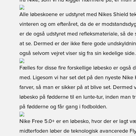
fra Nike, som vi nu kigger nærmere på, er man s
Alle løbeskoene er udstyret med Nikes Shield tek
vinteren og om efteråret, da de er modstandsdyg
er de også udstyret med refleksmateriale, så de s
at se. Dermed er der ikke flere gode undskyldnin
også selvom vejret viser sig fra sin kedelige side.
Fælles for disse fire
forskellige løbesko
er også d
med. Ligesom vi har set det på den nyeste Nike H
farver, så man er sikker på at blive set. Dermed v
løbesko på fødderne til en lunte-tur, inden man t
på fødderne og får gang i fodbolden.
Nike Free 5.0+
er en løbesko, hvor der er lagt væ
midterfoden løber de teknologisk avancerede Fl