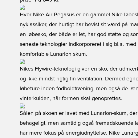
priser fra 849 kr.
Hvor Nike Air Pegasus er en gammel Nike løbesk
nyklassiker, der hurtigt har bevist sit værd på 
en løbesko, der både er let, har god støtte og s
seneste teknologier indkorporeret i sig bl.a. med
komfortable Lunarlon skum.
Nikes Flywire-teknologi giver en sko, der udmærk
og ikke mindst rigtig fin ventilation. Dermed egn
løbeture inden fodboldtræning, men også de læn
vinterkulden, når formen skal genoprettes.
Sålen på skoen er lavet med Lunarlon-skum, der 
behageligt, men samtidig også fremadskuende løb
har mere fokus på energiudnyttelse. Nike Lunargli