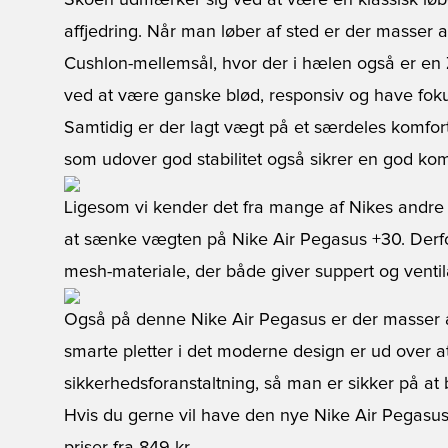
Skoen udmærker sig ved at være en klassisk lø
affjedring. Når man løber af sted er der masser
Cushlon-mellemsål, hvor der i hælen også er e
ved at være ganske blød, responsiv og have foku
Samtidig er der lagt vægt på et særdeles komfor
som udover god stabilitet også sikrer en god kom
Ligesom vi kender det fra mange af Nikes andre
at sænke vægten på Nike Air Pegasus +30. Derfor
mesh-materiale, der både giver suppert og venti
Også på denne Nike Air Pegasus er der masser af 
smarte pletter i det moderne design er ud over a
sikkerhedsforanstaltning, så man er sikker på at b
Hvis du gerne vil have den nye Nike Air Pegasus