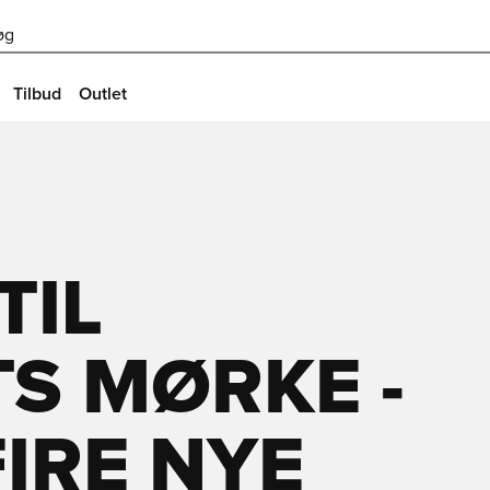
øg
Tilbud
Outlet
TIL
S MØRKE -
FIRE NYE