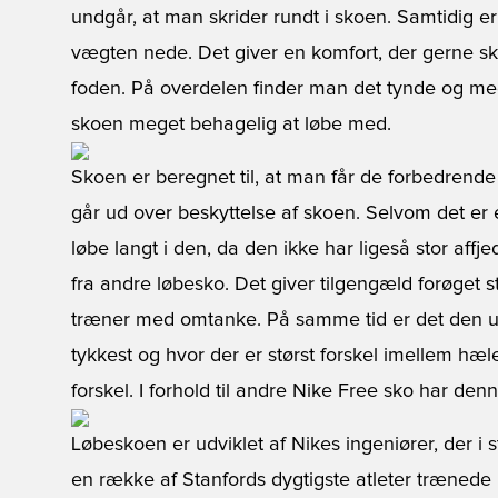
undgår, at man skrider rundt i skoen. Samtidig er
vægten nede. Det giver en komfort, der gerne sku
foden. På overdelen finder man det tynde og me
skoen meget behagelig at løbe med.
Skoen er beregnet til, at man får de forbedrend
går ud over beskyttelse af skoen. Selvom det er 
løbe langt i den, da den ikke har ligeså stor aff
fra andre løbesko. Det giver tilgengæld forøget 
træner med omtanke. På samme tid er det den ud
tykkest og hvor der er størst forskel imellem hæ
forskel. I forhold til andre Nike Free sko har den
Løbeskoen er udviklet af Nikes ingeniører, der i s
en række af Stanfords dygtigste atleter trænede