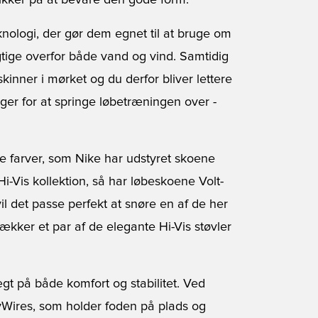
ikker på at bevare den gode form.
nologi, der gør dem egnet til at bruge om
tige overfor både vand og vind. Samtidig
kinner i mørket og du derfor bliver lettere
ger for at springe løbetræningen over -
e farver, som Nike har udstyret skoene
i-Vis kollektion, så har løbeskoene Volt-
il det passe perfekt at snøre en af de her
rækker et par af de elegante Hi-Vis støvler
gt på både komfort og stabilitet. Ved
yWires, som holder foden på plads og