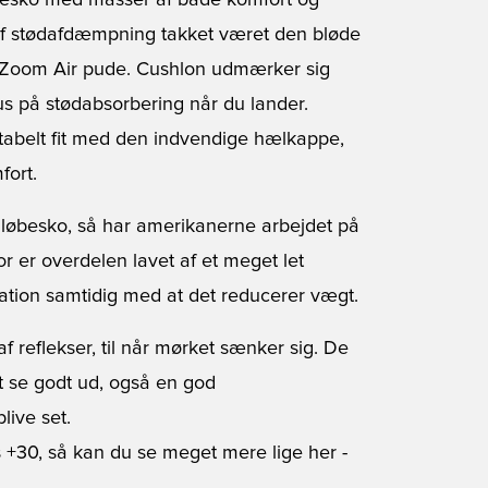
besko med masser af både komfort og
 af stødafdæmpning takket været den bløde
n Zoom Air pude. Cushlon udmærker sig
s på stødabsorbering når du lander.
tabelt fit med den indvendige hælkappe,
fort.
 løbesko, så har amerikanerne arbejdet på
 er overdelen lavet af et meget let
lation samtidig med at det reducerer vægt.
reflekser, til når mørket sænker sig. De
t se godt ud, også en god
live set.
 +30, så kan du se meget mere lige her
-