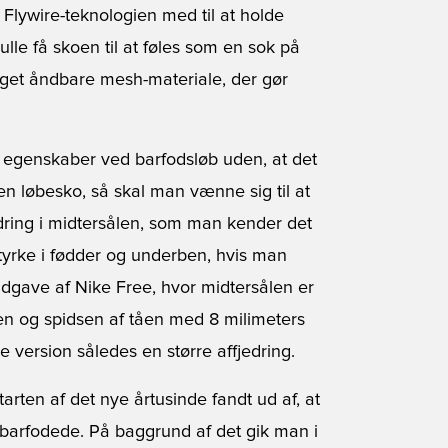
 Flywire-teknologien med til at holde
lle få skoen til at føles som en sok på
get åndbare mesh-materiale, der gør
e egenskaber ved barfodsløb uden, at det
en løbesko, så skal man vænne sig til at
jedring i midtersålen, som man kender det
styrke i fødder og underben, hvis man
gave af Nike Free, hvor midtersålen er
len og spidsen af tåen med 8 milimeters
ne version således en større affjedring.
tarten af det nye årtusinde fandt ud af, at
 barfodede. På baggrund af det gik man i