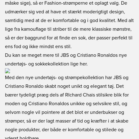
måske sige), så er Fashion-strømperne et oplagt valg. De
udmærker sig ved at have et stærkt moderigtigt design,
samtidig med at de er komfortable og i god kvalitet. Med alt
lige fra kamouflage til striber til de mere klassiske mønstre,
så er der baggrund for at finde en sok, der passer perfekt til
ens fod og ikke mindst ens stil.
Du kan se meget mere til JBS og Cristiano Ronaldos nye
undertøjs- og sokkekollektion lige her
.
Med den nye undertøjs- og strømpekollektion har JBS og
Cristiano Ronaldo skabt noget unikt og elegant tøj. Det
bærer tydeligt præg dels af RIchard Chais stilsikre blik for
moden og Cristiano Ronaldos unikke og selvsikre stil, og
selvom nogle vil pointere at det blot er underbukser og
strømper, så er der lagt masser af tid og kræfter i at skabe
nogle produkter, der både er komfortable og stilede og
yderst holdbare.