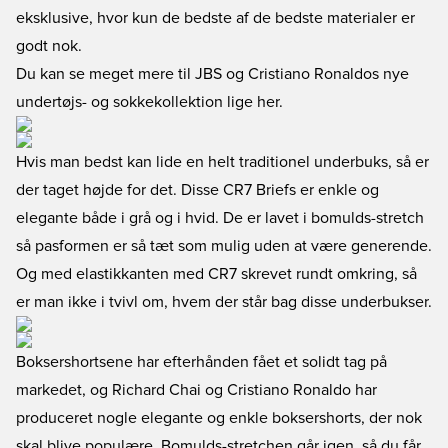
eksklusive, hvor kun de bedste af de bedste materialer er
godt nok.
Du kan se meget mere til JBS og Cristiano Ronaldos nye
undertøjs- og sokkekollektion lige her
.
Hvis man bedst kan lide en helt traditionel underbuks, så er
der taget højde for det. Disse CR7 Briefs er enkle og
elegante både i grå og i hvid. De er lavet i bomulds-stretch
så pasformen er så tæt som mulig uden at være generende.
Og med elastikkanten med CR7 skrevet rundt omkring, så
er man ikke i tvivl om, hvem der står bag disse underbukser.
Boksershortsene har efterhånden fået et solidt tag på
markedet, og Richard Chai og Cristiano Ronaldo har
produceret nogle elegante og enkle boksershorts, der nok
skal blive populære. Bomulds-stretchen går igen, så du får