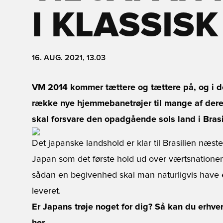
I KLASSISK
16. AUG. 2021, 13.03
VM 2014 kommer tættere og tættere på, og i de
række nye hjemmebanetrøjer til mange af dere
skal forsvare den opadgående sols land i Brasil
Det japanske landshold er klar til Brasilien næste 
Japan som det første hold ud over værtsnationen B
sådan en begivenhed skal man naturligvis have en
leveret.
Er Japans trøje noget for dig? Så kan du erhve