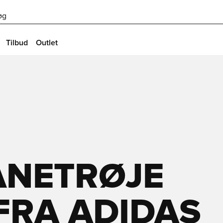
øg
Tilbud
Outlet
NETRØJE
 FRA ADIDAS