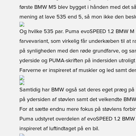
første BMW M5 blev bygget i hånden med det såk
mening at lave 535 end 5, så mon ikke den beslut
Og hvilke 535 par. Puma evoSPEED 1.2 BMW M L
farvevariant, som virkelig får underkæben til at r
på synligheden med den røde grundfarve, og sam
yderside og PUMA-skriften på indersiden utroligt
Farverne er inspireret af muskler og led samt den
Samtidig har BMW også sat deres eget præg på 
på ydersiden af støvlen samt det velkendte BMW
For at sætte endnu mere fokus på støvlens forb
Puma udstyret overdelen af evoSPEED 1.2 BMW 
inspireret af luftindtaget på en bil.