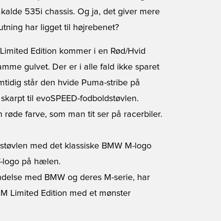
alde 535i chassis. Og ja, det giver mere
ning har ligget til højrebenet?
imited Edition kommer i en Rød/Hvid
amme gulvet. Der er i alle fald ikke sparet
tidig står den hvide Puma-stribe på
 skarpt til evoSPEED-fodboldstøvlen.
 røde farve, som man tit ser på racerbiler.
støvlen med det klassiske BMW M-logo
-logo på hælen.
indelse med BMW og deres M-serie, har
M Limited Edition med et mønster