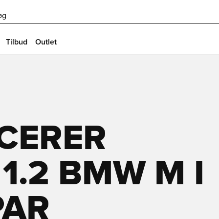
øg
Tilbud
Outlet
CERER
1.2 BMW M I
PAR