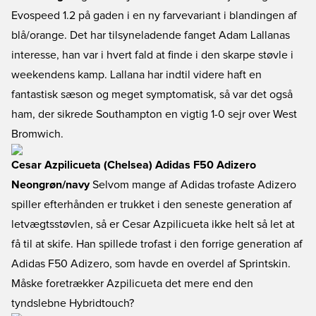
Evospeed 1.2 på gaden i en ny farvevariant i blandingen af
blå/orange. Det har tilsyneladende fanget Adam Lallanas
interesse, han var i hvert fald at finde i den skarpe støvle i
weekendens kamp. Lallana har indtil videre haft en
fantastisk sæson og meget symptomatisk, så var det også
ham, der sikrede Southampton en vigtig 1-0 sejr over West
Bromwich.
Cesar Azpilicueta (Chelsea) Adidas F50 Adizero
Neongrøn/navy
Selvom mange af Adidas trofaste Adizero
spiller efterhånden er trukket i den seneste generation af
letvægtsstøvlen, så er Cesar Azpilicueta ikke helt så let at
få til at skife. Han spillede trofast i den forrige generation af
Adidas F50 Adizero, som havde en overdel af Sprintskin.
Måske foretrækker Azpilicueta det mere end den
tyndslebne Hybridtouch?