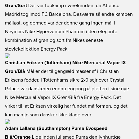
Grøn/Sort
Der var topkamp i weekenden, da Atletico
Madrid tog imod FC Barcelona. Desværre så endte kampen
målløst, og dermed var der denne gang ingen mål i
Neymars Nike Hypervenom Phantom i den elegante
kombination af grøn og sort fra Nikes seneste
støvlekollektion Energy Pack.
Christian Eriksen (Tottenham) Nike Mercurial Vapor IX
Grøn/Blå
Mål er der til gengæld masser af i Christian
Eriksens fødder. I Tottenhams sikre 2-0 sejr over Crystal
Palace var danskeren endnu engang på pletten i sine nye
Nike Mercurial Vapor IX Grøn/Blå fra Energy Pack. Det
virker til, at Eriksen virkelig har fundet målformen, og det
kan man jo som dansker ikke klage over.
Adam Lallana (Southampton) Puma Evospeed
Blå/Orange
Lige inden jul smed Puma den lynhurtige