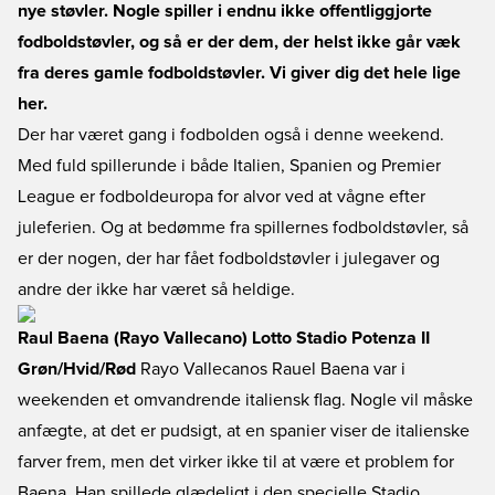
nye støvler. Nogle spiller i endnu ikke offentliggjorte
fodboldstøvler, og så er der dem, der helst ikke går væk
fra deres gamle fodboldstøvler. Vi giver dig det hele lige
her.
Der har været gang i fodbolden også i denne weekend.
Med fuld spillerunde i både Italien, Spanien og Premier
League er fodboldeuropa for alvor ved at vågne efter
juleferien. Og at bedømme fra spillernes fodboldstøvler, så
er der nogen, der har fået fodboldstøvler i julegaver og
andre der ikke har været så heldige.
Raul Baena (Rayo Vallecano) Lotto Stadio Potenza II
Grøn/Hvid/Rød
Rayo Vallecanos Rauel Baena var i
weekenden et omvandrende italiensk flag. Nogle vil måske
anfægte, at det er pudsigt, at en spanier viser de italienske
farver frem, men det virker ikke til at være et problem for
Baena. Han spillede glædeligt i den specielle Stadio