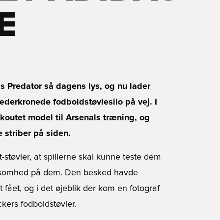
E
as Predator så dagens lys, og nu lader
hæderkronede fodboldstøvlesilo på vej. I
ckoutet model til Arsenals træning, og
 striber på siden.
støvler, at spillerne skal kunne teste dem
rksomhed på dem. Den besked havde
fået, og i det øjeblik der kom en fotograf
kers fodboldstøvler.