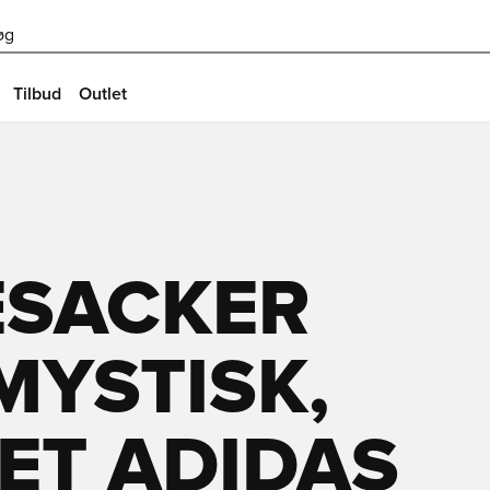
øg
Tilbud
Outlet
ESACKER
MYSTISK,
ET ADIDAS