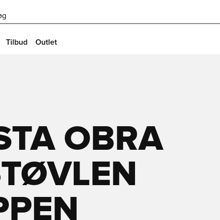
øg
Tilbud
Outlet
STA OBRA
TØVLEN
PPEN