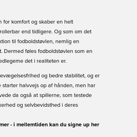
m for komfort og skaber en helt
rollerbar end tidligere. Og som om det
ktion til fodboldstøvlen, nemlig en
t. Dermed føles fodboldstøvlen som en
dlegeme det i realiteten er.
vægelsesfrihed og bedre stabilitet, og er
e starter halvvejs op af hånden, men har
ede da også at spillerne, som testede
kerhed og selvbevidsthed i deres
mmer - i mellemtiden kan du signe up her