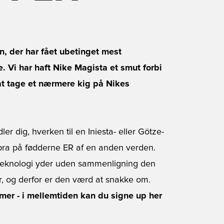
n, der har fået ubetinget mest
 Vi har haft Nike Magista et smut forbi
at tage et nærmere kig på Nikes
er dig, hverken til en Iniesta- eller Götze-
bra på fødderne ER af en anden verden.
t-teknologi yder uden sammenligning den
ør, og derfor er den værd at snakke om.
mmer - i mellemtiden kan du signe up her