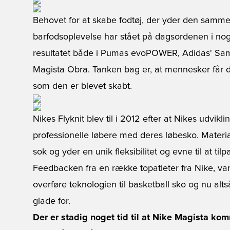
Behovet for at skabe fodtøj, der yder den samme fr
barfodsoplevelse har stået på dagsordenen i noge
resultatet både i Pumas evoPOWER, Adidas' Sam
Magista Obra. Tanken bag er, at mennesker får d
som den er blevet skabt.
Nikes Flyknit blev til i 2012 efter at Nikes udvikl
professionelle løbere med deres løbesko. Mater
sok og yder en unik fleksibilitet og evne til at til
Feedbacken fra en række topatleter fra Nike, var 
overføre teknologien til basketball sko og nu alts
glade for.
Der er stadig noget tid til at Nike Magista ko