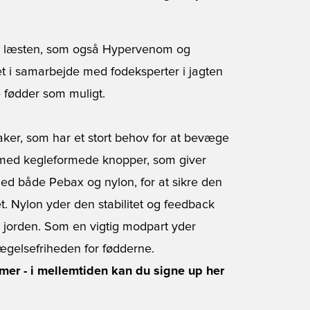
3 læsten, som også Hypervenom og
et i samarbejde med fodeksperter i jagten
e fødder som muligt.
aker, som har et stort behov for at bevæge
t med kegleformede knopper, som giver
med både Pebax og nylon, for at sikre den
et. Nylon yder den stabilitet og feedback
ra jorden. Som en vigtig modpart yder
ægelsefriheden for fødderne.
mmer - i mellemtiden kan du signe up her