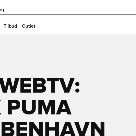
øg
Tilbud
Outlet
 WEBTV:
X PUMA
KØBENHAVN