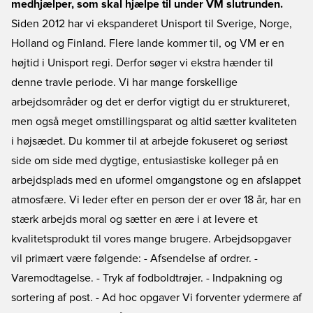
medhjælper, som skal hjælpe til under VM slutrunden.
Siden 2012 har vi ekspanderet Unisport til Sverige, Norge,
Holland og Finland. Flere lande kommer til, og VM er en
højtid i Unisport regi. Derfor søger vi ekstra hænder til
denne travle periode. Vi har mange forskellige
arbejdsområder og det er derfor vigtigt du er struktureret,
men også meget omstillingsparat og altid sætter kvaliteten
i højsædet. Du kommer til at arbejde fokuseret og seriøst
side om side med dygtige, entusiastiske kolleger på en
arbejdsplads med en uformel omgangstone og en afslappet
atmosfære. Vi leder efter en person der er over 18 år, har en
stærk arbejds moral og sætter en ære i at levere et
kvalitetsprodukt til vores mange brugere. Arbejdsopgaver
vil primært være følgende: - Afsendelse af ordrer. -
Varemodtagelse. - Tryk af fodboldtrøjer. - Indpakning og
sortering af post. - Ad hoc opgaver Vi forventer ydermere af