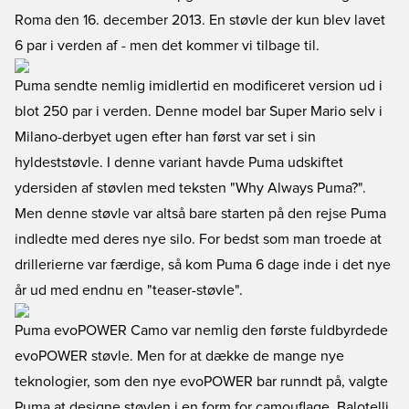
Roma den 16. december 2013. En støvle der kun blev lavet
6 par i verden af - men det kommer vi tilbage til.
Puma sendte nemlig imidlertid en modificeret version ud i
blot 250 par i verden. Denne model bar Super Mario selv i
Milano-derbyet ugen efter han først var set i sin
hyldeststøvle. I denne variant havde Puma udskiftet
ydersiden af støvlen med teksten "Why Always Puma?".
Men denne støvle var altså bare starten på den rejse Puma
indledte med deres nye silo. For bedst som man troede at
drillerierne var færdige, så kom Puma 6 dage inde i det nye
år ud med endnu en "teaser-støvle".
Puma evoPOWER Camo var nemlig den første fuldbyrdede
evoPOWER støvle. Men for at dække de mange nye
teknologier, som den nye evoPOWER bar runndt på, valgte
Puma at designe støvlen i en form for camouflage. Balotelli