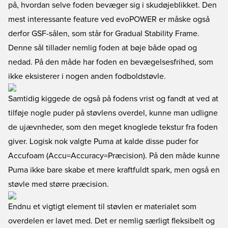
på, hvordan selve foden bevæger sig i skudøjeblikket. Den
mest interessante feature ved evoPOWER er måske også
derfor GSF-sålen, som står for Gradual Stability Frame.
Denne sål tillader nemlig foden at bøje både opad og
nedad. På den måde har foden en bevægelsesfrihed, som
ikke eksisterer i nogen anden fodboldstøvle.
Samtidig kiggede de også på fodens vrist og fandt at ved at
tilføje nogle puder på støvlens overdel, kunne man udligne
de ujævnheder, som den meget knoglede tekstur fra foden
giver. Logisk nok valgte Puma at kalde disse puder for
Accufoam (Accu=Accuracy=Præcision). På den måde kunne
Puma ikke bare skabe et mere kraftfuldt spark, men også en
støvle med større præcision.
Endnu et vigtigt element til støvlen er materialet som
overdelen er lavet med. Det er nemlig særligt fleksibelt og