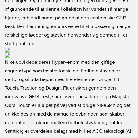
hele linjen. Og denne nye model er ingen undtagelse. En
af grundende til at denne kollektion har vundet så mange
hjerter, er blandt andet på grund af den anatomiske GF13
læst. Den har nemlig en unik evne til at tilpasse sig mange
forskellige fødder og støvlen henvender sig dermed til et
stort publikum.
Nike udviklede deres Hypervenom med den giftige
angrebstype som inspirationskilde. Fodboldstøvlen er
derfor også udarbejdet med fire elementer for øje: Fit,
Touch, Traction og Design. Fit er sikret gennem den
innovative GF13 læst, som i øvrigt også bruges på Magista
Obra. Touch er hjulpet på vej ved at bruge NikeSkin og det
unikke design med de mange fordybninger, som skaber
den optimale friktion mellem fodboldstøvlen og bolden.
Samtidig er overdelen belagt med Nikes ACC-teknologi (All