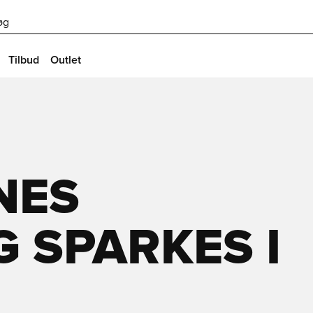
øg
Tilbud
Outlet
NES
 SPARKES I