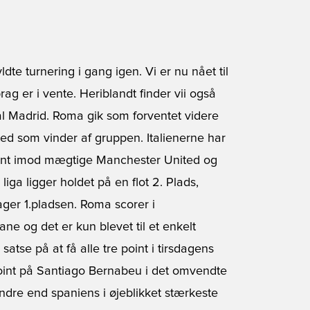
dte turnering i gang igen. Vi er nu nået til
g er i vente. Heriblandt finder vii også
l Madrid. Roma gik som forventet videre
d som vinder af gruppen. Italienerne har
t point imod mægtige Manchester United og
iga ligger holdet på en flot 2. Plads,
tager 1.pladsen. Roma scorer i
e og det er kun blevet til et enkelt
atse på at få alle tre point i tirsdagens
 point på Santiago Bernabeu i det omvendte
dre end spaniens i øjeblikket stærkeste