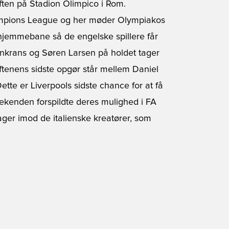
ften på Stadion Olimpico i Rom.
ampions League og her møder Olympiakos
hjemmebane så de engelske spillere får
krans og Søren Larsen på holdet tager
Aftenens sidste opgør står mellem Daniel
Dette er Liverpools sidste chance for at få
eekenden forspildte deres mulighed i FA
ger imod de italienske kreatører, som