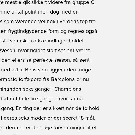
e mestre gik sikkert videre fra gruppe C
samme antal point men dog med en
s som værende vel nok i verdens top tre
e i en frygtindgydende form og regnes også
edste spanske række indtager holdet
æson, hvor holdet stort set har været
 den ellers så perfekte sæson, så sent
med 2-1 til Betis som ligger i den tunge
ærmeste forfølgere fra Barcelona er nu
t hinanden seks gange i Champions
ud af det hele fire gange, hvor Roma
ang. En ting der er sikkert når de to hold
f deres seks møder er der scoret 18 mål,
og dermed er der høje forventninger til et