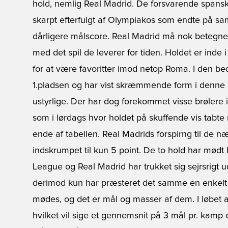
hold, nemlig Real Madrid. De forsvarende spansk
skarpt efterfulgt af Olympiakos som endte på 
dårligere målscore. Real Madrid må nok betegne
med det spil de leverer for tiden. Holdet er ind
for at være favoritter imod netop Roma. I den b
1.pladsen og har vist skræmmende form i denne s
ustyrlige. Der har dog forekommet visse brølere i
som i lørdags hvor holdet på skuffende vis tabte 
ende af tabellen. Real Madrids forspirng til de n
indskrumpet til kun 5 point. De to hold har mød
League og Real Madrid har trukket sig sejrsrigt 
derimod kun har præsteret det samme en enkelt g
mødes, og det er mål og masser af dem. I løbet a
hvilket vil sige et gennemsnit på 3 mål pr. kamp 