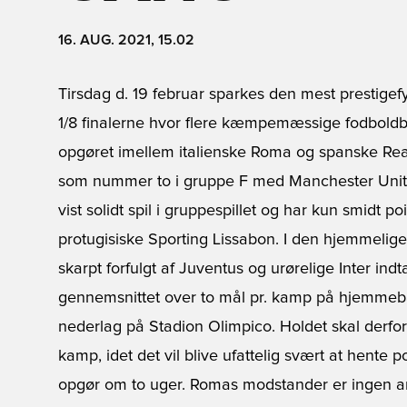
16. AUG. 2021, 15.02
Tirsdag d. 19 februar sparkes den mest prestigefyl
1/8 finalerne hvor flere kæmpemæssige fodboldbra
opgøret imellem italienske Roma og spanske Rea
som nummer to i gruppe F med Manchester Unite
vist solidt spil i gruppespillet og har kun smid
protugisiske Sporting Lissabon. I den hjemmelige l
skarpt forfulgt af Juventus og urørelige Inter ind
gennemsnittet over to mål pr. kamp på hjemmeban
nederlag på Stadion Olimpico. Holdet skal derfor s
kamp, idet det vil blive ufattelig svært at hente
opgør om to uger. Romas modstander er ingen an