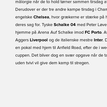
målorgie når de to hold tørner sammen tirsdag a
Derudover er der tre andre kampe tirsdag i Ch
engelske
Chelsea
, hvor grækerne er stærke på 
deres sag for. Tyske
Schalke 04
med Peter Løven
hjemme på Arena Auf Schalke imod
FC Porto
. 
Aggers
Liverpool
og de italienske mestre
Inter
. 
en pokal med hjem til Anfield Road, efter de i w
cuppen. Det bliver dog en svær opgave når de ta
uden tvivl vil give dem kamp til stregen.