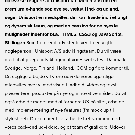
oplevelse brugere af Unisport får. Med målet om en
premium e-handelsoplevelse, vækst i ind- og udland,
søger Unisport en medspiller, der kan træde ind i et ungt
og dynamisk team, og med en passion for de nyeste
muligheder indenfor bl.a. HTML5, CSS3 og JavaScript.
Stillingen
Som front-end udvikler bliver du en vigtig
nøgleperson i Unisport A/S udviklingsteam. Du vil være
med til at præge udviklingen af vores websites i Danmark,
Sverige, Norge, Finland, Holland, .COM og flere kommer til.
Dit daglige arbejde vil være udvikle vores ugentlige
microsites hvor vi med visuelt indhold, video og tekst
præsenterer produkter på nye og innovative måder. Du vil
også arbejde meget med at forbedre UX på sitet, arbejde
med implementering af nye features (fra mock-up til
stylesheet). Du kommer til at arbejde tæt sammen med
vores back-end udviklere, og et team af grafikere. Udover