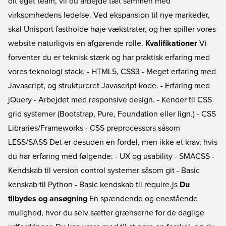
dit eget team, vil du arbejde tæt sammen med
virksomhedens ledelse. Ved ekspansion til nye markeder,
skal Unisport fastholde høje vækstrater, og her spiller vores
website naturligvis en afgørende rolle.
Kvalifikationer
Vi
forventer du er teknisk stærk og har praktisk erfaring med
vores teknologi stack. - HTML5, CSS3 - Meget erfaring med
Javascript, og struktureret Javascript kode. - Erfaring med
jQuery - Arbejdet med responsive design. - Kender til CSS
grid systemer (Bootstrap, Pure, Foundation eller lign.) - CSS
Libraries/Frameworks - CSS preprocessors såsom
LESS/SASS Det er desuden en fordel, men ikke et krav, hvis
du har erfaring med følgende: - UX og usability - SMACSS -
Kendskab til version control systemer såsom git - Basic
kenskab til Python - Basic kendskab til require.js
Du
tilbydes og ansøgning
En spændende og enestående
mulighed, hvor du selv sætter grænserne for de daglige