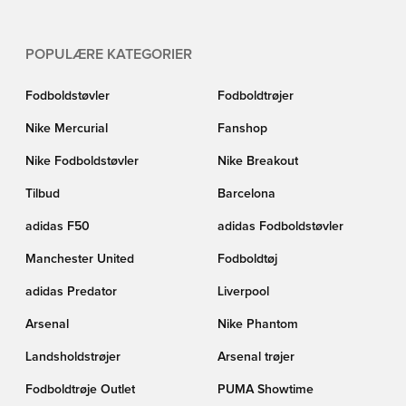
POPULÆRE KATEGORIER
Fodboldstøvler
Fodboldtrøjer
Nike Mercurial
Fanshop
Nike Fodboldstøvler
Nike Breakout
Tilbud
Barcelona
adidas F50
adidas Fodboldstøvler
Manchester United
Fodboldtøj
adidas Predator
Liverpool
Arsenal
Nike Phantom
Landsholdstrøjer
Arsenal trøjer
Fodboldtrøje Outlet
PUMA Showtime