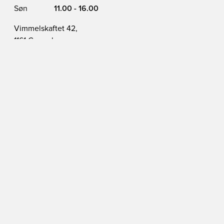
Søn
11.00 - 16.00
Vimmelskaftet 42,
1161 Copenhagen
Se på Kort
BLIV MEDLEM I DAG
Få en 20% rabatkode
En klub på over 2 million medlemmer
Få adgang til eksklusive medlemsprodukter
Tilmeld dig gratis