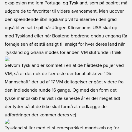
eksplosion mellem Portugal og Tyskland, som på papiret må
udgøre de to favoritter til videre avancement. Men udover
den spændende åbningskamp vil følelserne i den grad
også blive sat i spil når Jürgen Klinsmanns USA skal op
mod Tyskland eller når Boateng brødrene endnu engang får
fornøjelsen af at stå ansigt til ansigt for hver deres land når
Tyskland og Ghana mødes for anden VM slutrunde i træk.
Selvom Tyskland er kommet i en af de hårdeste puljer ved
VM, så er det nok de færreste der tør at afskrive "Die
Mannschaft" der ud af 17 VM deltagelser er gået videre fra
den indledende runde 16 gange. Og med den form det
tyske mandskab har vist i de seneste år er der meget lidt
der tyder på at de ikke skal formå at nedlægge de
udfordringer der kommer deres vej.
Tyskland stiller med et stjernespækket mandskab og for