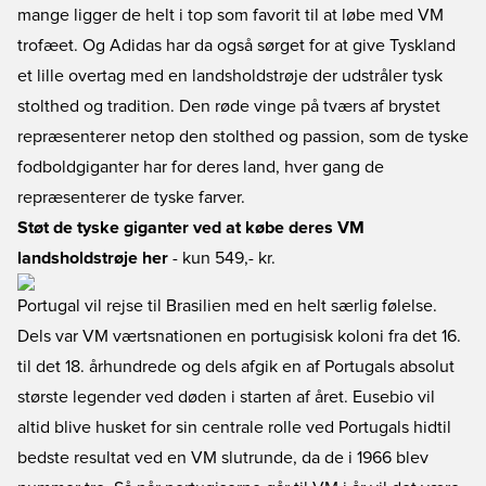
mange ligger de helt i top som favorit til at løbe med VM
trofæet. Og Adidas har da også sørget for at give Tyskland
et lille overtag med en landsholdstrøje der udstråler tysk
stolthed og tradition. Den røde vinge på tværs af brystet
repræsenterer netop den stolthed og passion, som de tyske
fodboldgiganter har for deres land, hver gang de
repræsenterer de tyske farver.
Støt de tyske giganter ved at købe deres VM
landsholdstrøje her
- kun 549,- kr.
Portugal vil rejse til Brasilien med en helt særlig følelse.
Dels var VM værtsnationen en portugisisk koloni fra det 16.
til det 18. århundrede og dels afgik en af Portugals absolut
største legender ved døden i starten af året. Eusebio vil
altid blive husket for sin centrale rolle ved Portugals hidtil
bedste resultat ved en VM slutrunde, da de i 1966 blev