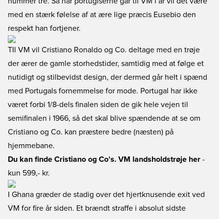
nummer tre. Så når portugiserne går til VM i år vil det være
med en stærk følelse af at ære lige præcis Eusebio den
respekt han fortjener.
TIl VM vil Cristiano Ronaldo og Co. deltage med en trøje
der ærer de gamle storhedstider, samtidig med at følge et
nutidigt og stilbevidst design, der dermed går helt i spænd
med Portugals fornemmelse for mode. Portugal har ikke
været forbi 1/8-dels finalen siden de gik hele vejen til
semifinalen i 1966, så det skal blive spændende at se om
Cristiano og Co. kan præstere bedre (næsten) på
hjemmebane.
Du kan finde Cristiano og Co's. VM landsholdstrøje her
-
kun 599,- kr.
I Ghana græder de stadig over det hjertknusende exit ved
VM for fire år siden. Et brændt straffe i absolut sidste