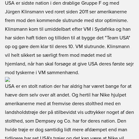
USA er sidste nation i den drablige Gruppe F og med
Jürgen Klinsmann ved roret siden 2011 ser amerikanerne
frem mod den kommende slutrunde med stor optimisme.
Klinsmann kom til umiddelbart efter VM i Sydafrika og han
har siden haft tiden og tilliden til at bygge det "Team USA"
op og gøre dem klar til deres 10. VM slutrunde. Klinsmann
vil helt sikkert se særligt frem mod mødet med sit
hjemland, når han skal forsøge at give USA deres første sejr
mod tyskerne i VM sammenhænd.
USA er en stolt nation der har aldrig har været bange for at
hæve dem selv over alt andet. Og hertil har Nike hjulpet
amerikanerne med at fremvise deres stolthed med en
landsholdstrøje der på stilbevidst vis udtrykker noget af den
stolthed, som Dempsey og Co. har for deres nation. Den
hvide trøje er dog samtidig lidt mere afdæmpet end man
tidligere har set USA's trøjer og det kan være at Nike vil