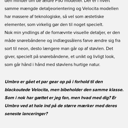
den minder om de ældre F50 modeller. Der er i hvert
samme mængde detaljeorientering og Velocita modellen
har massere af teknologiske, så vel som æstetiske
elementer, som virkelig gør den til noget specielt.
Nok min yndlings af de fornævnte visuelle detaljer, er den
måde snørebåndene og indlægssålens farve ændre sig fra
sort til neon, desto længere man går op af støvlen. Det
giver, specielt på snørebåndene, et unikt og livligt look,
som går hånd i hånd med støvlens hurtige natur.
Umbro er gået et par gear op på i forhold til den
blackoutede Velocita, men bibeholder den samme klasse.
Som i nok har gættet er jeg fan, men hvad med dig? Er
Umbro ved at hale ind på de større mærker med deres
seneste lanceringer?