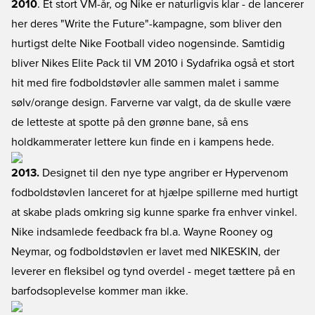
2010
. Et stort VM-år, og Nike er naturligvis klar - de lancerer
her deres "Write the Future"-kampagne, som bliver den
hurtigst delte Nike Football video nogensinde. Samtidig
bliver Nikes Elite Pack til VM 2010 i Sydafrika også et stort
hit med fire fodboldstøvler alle sammen malet i samme
sølv/orange design. Farverne var valgt, da de skulle være
de letteste at spotte på den grønne bane, så ens
holdkammerater lettere kun finde en i kampens hede.
2013.
Designet til den nye type angriber er Hypervenom
fodboldstøvlen lanceret for at hjælpe spillerne med hurtigt
at skabe plads omkring sig kunne sparke fra enhver vinkel.
Nike indsamlede feedback fra bl.a. Wayne Rooney og
Neymar, og fodboldstøvlen er lavet med NIKESKIN, der
leverer en fleksibel og tynd overdel - meget tættere på en
barfodsoplevelse kommer man ikke.