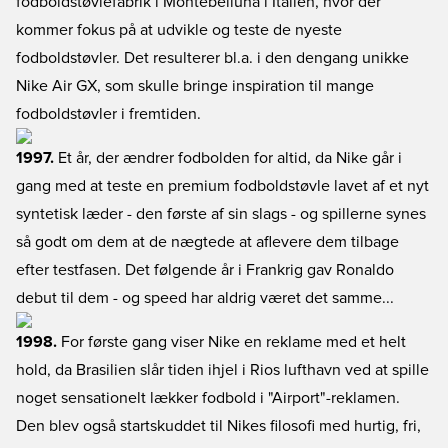
fodboldstøvlefabrik i Montebelluna i Italien, hvor der
kommer fokus på at udvikle og teste de nyeste
fodboldstøvler. Det resulterer bl.a. i den dengang unikke
Nike Air GX, som skulle bringe inspiration til mange
fodboldstøvler i fremtiden.
1997.
Et år, der ændrer fodbolden for altid, da Nike går i
gang med at teste en premium fodboldstøvle lavet af et nyt
syntetisk læder - den første af sin slags - og spillerne synes
så godt om dem at de nægtede at aflevere dem tilbage
efter testfasen. Det følgende år i Frankrig gav Ronaldo
debut til dem - og speed har aldrig været det samme...
1998.
For første gang viser Nike en reklame med et helt
hold, da Brasilien slår tiden ihjel i Rios lufthavn ved at spille
noget sensationelt lækker fodbold i "Airport"-reklamen.
Den blev også startskuddet til Nikes filosofi med hurtig, fri,