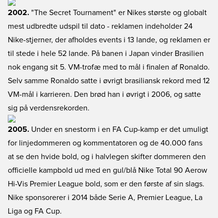
2002.
"The Secret Tournament" er Nikes største og globalt
mest udbredte udspil til dato - reklamen indeholder 24
Nike-stjerner, der afholdes events i 13 lande, og reklamen er
til stede i hele 52 lande. På banen i Japan vinder Brasilien
nok engang sit 5. VM-trofæ med to mål i finalen af Ronaldo.
Selv samme Ronaldo satte i øvrigt brasiliansk rekord med 12
VM-mål i karrieren. Den brød han i øvrigt i 2006, og satte
sig på verdensrekorden.
2005.
Under en snestorm i en FA Cup-kamp er det umuligt
for linjedommeren og kommentatoren og de 40.000 fans
at se den hvide bold, og i halvlegen skifter dommeren den
officielle kampbold ud med en gul/blå Nike Total 90 Aerow
Hi-Vis Premier League bold, som er den første af sin slags.
Nike sponsorerer i 2014 både Serie A, Premier League, La
Liga og FA Cup.