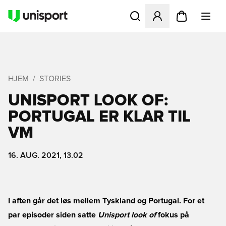
Åbner en Modal til at logge 
HJEM
STORIES
UNISPORT LOOK OF:
PORTUGAL ER KLAR TIL
VM
16. AUG. 2021, 13.02
I aften går det løs mellem Tyskland og Portugal. For et
par episoder siden satte
Unisport look of
fokus på