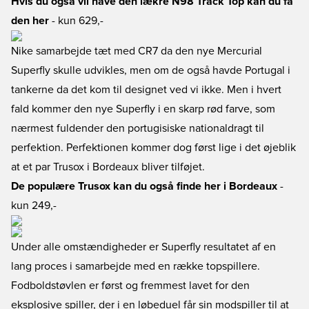
Hvis du også vil have den lækre N98 Track Top kan du få
den her
- kun 629,-
Nike samarbejde tæt med CR7 da den nye Mercurial
Superfly skulle udvikles, men om de også havde Portugal i
tankerne da det kom til designet ved vi ikke. Men i hvert
fald kommer den nye Superfly i en skarp rød farve, som
nærmest fuldender den portugisiske nationaldragt til
perfektion. Perfektionen kommer dog først lige i det øjeblik
at et par Trusox i Bordeaux bliver tilføjet.
De populære Trusox kan du også finde her i Bordeaux
-
kun 249,-
Under alle omstændigheder er Superfly resultatet af en
lang proces i samarbejde med en række topspillere.
Fodboldstøvlen er først og fremmest lavet for den
eksplosive spiller, der i en løbeduel får sin modspiller til at