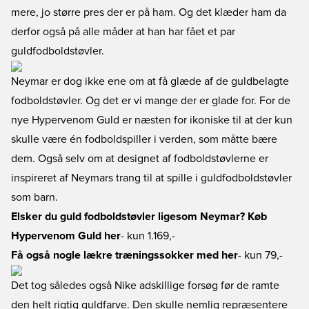
mere, jo større pres der er på ham. Og det klæder ham da
derfor også på alle måder at han har fået et par
guldfodboldstøvler.
Neymar er dog ikke ene om at få glæde af de guldbelagte
fodboldstøvler. Og det er vi mange der er glade for. For de
nye Hypervenom Guld er næsten for ikoniske til at der kun
skulle være én fodboldspiller i verden, som måtte bære
dem. Også selv om at designet af fodboldstøvlerne er
inspireret af Neymars trang til at spille i guldfodboldstøvler
som barn.
Elsker du guld fodboldstøvler ligesom Neymar? Køb
Hypervenom Guld her
- kun 1.169,-
Få også nogle lækre træningssokker med her
- kun 79,-
Det tog således også Nike adskillige forsøg før de ramte
den helt rigtig guldfarve. Den skulle nemlig repræsentere