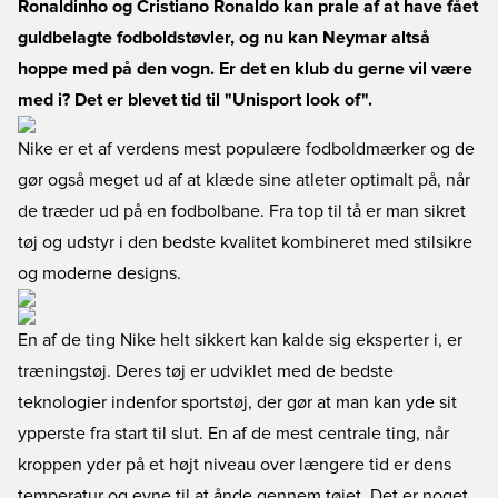
Ronaldinho og Cristiano Ronaldo kan prale af at have fået
guldbelagte fodboldstøvler, og nu kan Neymar altså
hoppe med på den vogn. Er det en klub du gerne vil være
med i? Det er blevet tid til "Unisport look of".
Nike er et af verdens mest populære fodboldmærker og de
gør også meget ud af at klæde sine atleter optimalt på, når
de træder ud på en fodbolbane. Fra top til tå er man sikret
tøj og udstyr i den bedste kvalitet kombineret med stilsikre
og moderne designs.
En af de ting Nike helt sikkert kan kalde sig eksperter i, er
træningstøj. Deres tøj er udviklet med de bedste
teknologier indenfor sportstøj, der gør at man kan yde sit
ypperste fra start til slut. En af de mest centrale ting, når
kroppen yder på et højt niveau over længere tid er dens
temperatur og evne til at ånde gennem tøjet. Det er noget