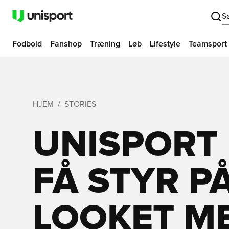
S
Fodbold
Fanshop
Træning
Løb
Lifestyle
Teamsport
HJEM
STORIES
UNISPORT 
FÅ STYR P
LOOKET ME