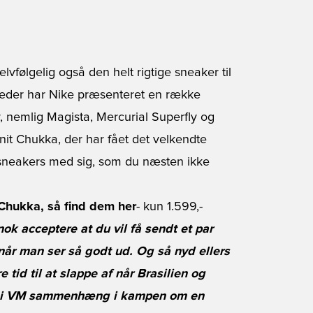
vfølgelig også den helt rigtige sneaker til
eder har Nike præsenteret en række
er, nemlig Magista, Mercurial Superfly og
it Chukka, der har fået det velkendte
sneakers
med sig, som du næsten ikke
 Chukka, så find dem her
- kun 1.599,-
nok acceptere at du vil få sendt et par
når man ser så godt ud. Og så nyd ellers
 tid til at slappe af når Brasilien og
g i VM sammenhæng i kampen om en