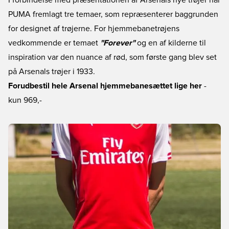
I forbindelse med præsentationen af Arsenals nye trøjer har
PUMA fremlagt tre temaer, som repræsenterer baggrunden
for designet af trøjerne. For hjemmebanetrøjens
vedkommende er temaet
"Forever"
og en af kilderne til
inspiration var den nuance af rød, som første gang blev set
på Arsenals trøjer i 1933.
Forudbestil hele Arsenal hjemmebanesættet lige her
-
kun 969,-