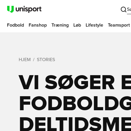
S
Fodbold
Fanshop
Træning
Løb
Lifestyle
Teamsport
HJEM
STORIES
VI SØGER 
FODBOLD
DELTIDSM