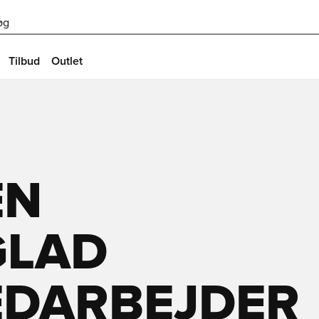
øg
Tilbud
Outlet
EN
GLAD
EDARBEJDER