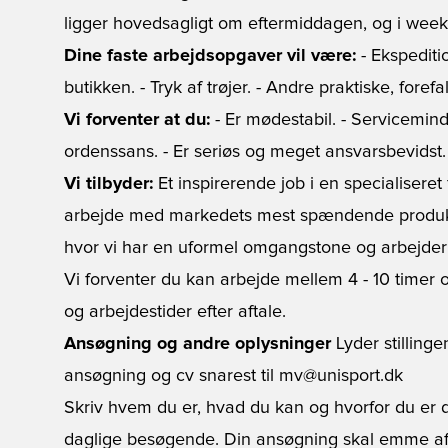
ligger hovedsagligt om eftermiddagen, og i wee
Dine faste arbejdsopgaver vil være:
- Ekspediti
butikken. - Tryk af trøjer. - Andre praktiske, fore
Vi forventer at du:
- Er mødestabil. - Servicemind
ordenssans. - Er seriøs og meget ansvarsbevidst. 
Vi tilbyder:
Et inspirerende job i en specialiseret
arbejde med markedets mest spændende produkter
hvor vi har en uformel omgangstone og arbejder 
Vi forventer du kan arbejde mellem 4 - 10 timer o
og arbejdestider efter aftale.
Ansøgning og andre oplysninger
Lyder stilling
ansøgning og cv snarest til mv@unisport.dk
Skriv hvem du er, hvad du kan og hvorfor du er d
daglige besøgende. Din ansøgning skal emme af, h