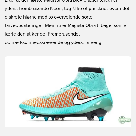
Efter at den første Magista Obra blev præsenteret i en
yderst frembrusende Neon, tog Nike et par skridt over i det
diskrete hjørne med to overvejende sorte
farveopdateringer. Men nu er Magista Obra tilbage, som vi
lærte den at kende: Frembrusende,
opmærksomhedskrævende og yderst farverig.