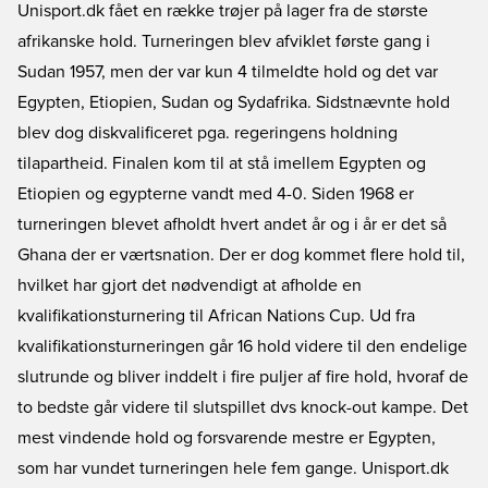
Unisport.dk fået en række trøjer på lager fra de største
afrikanske hold. Turneringen blev afviklet første gang i
Sudan 1957, men der var kun 4 tilmeldte hold og det var
Egypten, Etiopien, Sudan og Sydafrika. Sidstnævnte hold
blev dog diskvalificeret pga. regeringens holdning
tilapartheid. Finalen kom til at stå imellem Egypten og
Etiopien og egypterne vandt med 4-0. Siden 1968 er
turneringen blevet afholdt hvert andet år og i år er det så
Ghana der er værtsnation. Der er dog kommet flere hold til,
hvilket har gjort det nødvendigt at afholde en
kvalifikationsturnering til African Nations Cup. Ud fra
kvalifikationsturneringen går 16 hold videre til den endelige
slutrunde og bliver inddelt i fire puljer af fire hold, hvoraf de
to bedste går videre til slutspillet dvs knock-out kampe. Det
mest vindende hold og forsvarende mestre er Egypten,
som har vundet turneringen hele fem gange. Unisport.dk