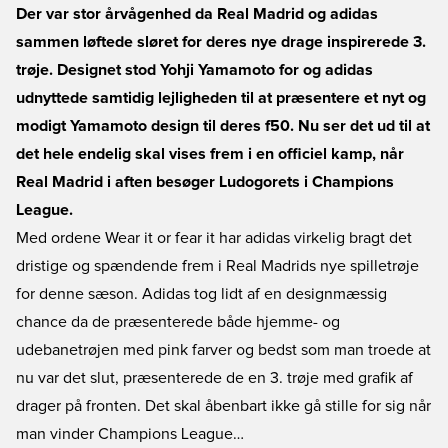
Der var stor årvågenhed da Real Madrid og adidas
sammen løftede sløret for deres nye drage inspirerede 3.
trøje. Designet stod Yohji Yamamoto for og adidas
udnyttede samtidig lejligheden til at præsentere et nyt og
modigt Yamamoto design til deres f50. Nu ser det ud til at
det hele endelig skal vises frem i en officiel kamp, når
Real Madrid i aften besøger Ludogorets i Champions
League.
Med ordene Wear it or fear it har adidas virkelig bragt det
dristige og spændende frem i Real Madrids nye spilletrøje
for denne sæson. Adidas tog lidt af en designmæssig
chance da de præsenterede både hjemme- og
udebanetrøjen med pink farver og bedst som man troede at
nu var det slut, præsenterede de en 3. trøje med grafik af
drager på fronten. Det skal åbenbart ikke gå stille for sig når
man vinder Champions League…