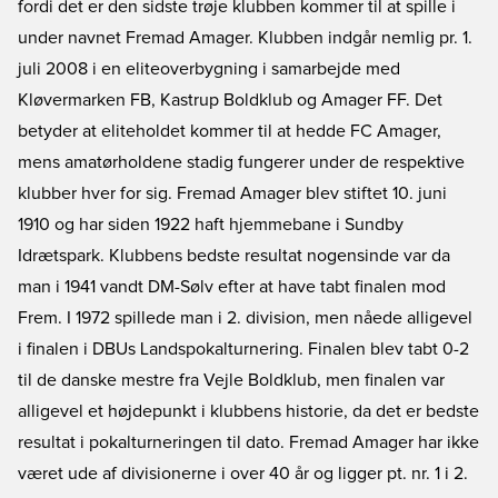
fordi det er den sidste trøje klubben kommer til at spille i
under navnet Fremad Amager. Klubben indgår nemlig pr. 1.
juli 2008 i en eliteoverbygning i samarbejde med
Kløvermarken FB, Kastrup Boldklub og Amager FF. Det
betyder at eliteholdet kommer til at hedde FC Amager,
mens amatørholdene stadig fungerer under de respektive
klubber hver for sig. Fremad Amager blev stiftet 10. juni
1910 og har siden 1922 haft hjemmebane i Sundby
Idrætspark. Klubbens bedste resultat nogensinde var da
man i 1941 vandt DM-Sølv efter at have tabt finalen mod
Frem. I 1972 spillede man i 2. division, men nåede alligevel
i finalen i DBUs Landspokalturnering. Finalen blev tabt 0-2
til de danske mestre fra Vejle Boldklub, men finalen var
alligevel et højdepunkt i klubbens historie, da det er bedste
resultat i pokalturneringen til dato. Fremad Amager har ikke
været ude af divisionerne i over 40 år og ligger pt. nr. 1 i 2.