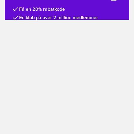
Få en 20% rabatkode
En klub på over 2 million medlemmer
Få adgang til eksklusive medlemsprodukter
Tilmeld dig gratis
GIV ET GAVEKORT
Køb nu
#unisportlife