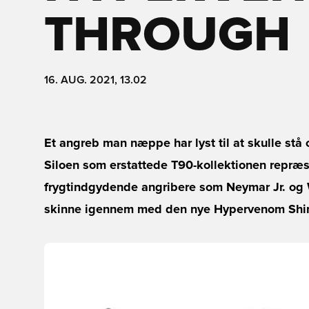
THROUGH
16. AUG. 2021, 13.02
Et angreb man næppe har lyst til at skulle stå
Siloen som erstattede T90-kollektionen repræs
frygtindgydende angribere som Neymar Jr. og
skinne igennem med den nye Hypervenom Shi