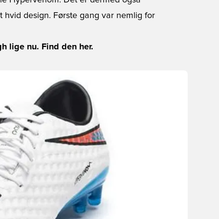
ble Hypervenom. Det er dermed også
hvid design. Første gang var nemlig for
 lige nu. Find den her.