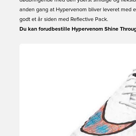
dødbringende med den yderst smidige og fleksi
anden gang at Hypervenom bliver leveret med et 
godt et år siden med Reflective Pack.
Du kan forudbestille Hypervenom Shine Through