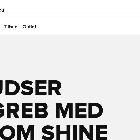
øg
Tilbud
Outlet
UDSER
GREB MED
OM SHINE