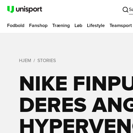
S
Fodbold
Fanshop
Træning
Løb
Lifestyle
Teamsport
HJEM
STORIES
NIKE FINP
DERES AN
HYPERVEN