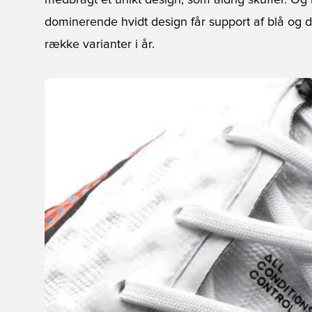
medbragt et unikt design, som aldrig skuffer. Og
dominerende hvidt design får support af blå og 
række varianter i år.