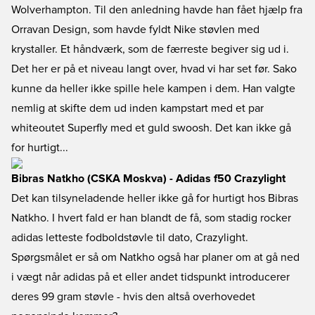
Wolverhampton. Til den anledning havde han fået hjælp fra
Orravan Design, som havde fyldt Nike støvlen med
krystaller. Et håndværk, som de færreste begiver sig ud i.
Det her er på et niveau langt over, hvad vi har set før. Sako
kunne da heller ikke spille hele kampen i dem. Han valgte
nemlig at skifte dem ud inden kampstart med et par
whiteoutet Superfly med et guld swoosh. Det kan ikke gå
for hurtigt...
Bibras Natkho (CSKA Moskva) - Adidas f50 Crazylight
Det kan tilsyneladende heller ikke gå for hurtigt hos Bibras
Natkho. I hvert fald er han blandt de få, som stadig rocker
adidas letteste fodboldstøvle til dato, Crazylight.
Spørgsmålet er så om Natkho også har planer om at gå ned
i vægt når adidas på et eller andet tidspunkt introducerer
deres 99 gram støvle - hvis den altså overhovedet