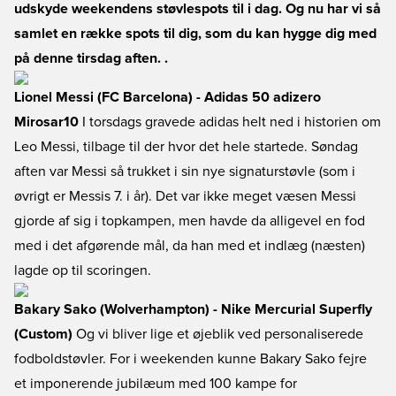
udskyde weekendens støvlespots til i dag. Og nu har vi så
samlet en række spots til dig, som du kan hygge dig med
på denne tirsdag aften. .
Lionel Messi (FC Barcelona) - Adidas 50 adizero
Mirosar10
I torsdags gravede adidas helt ned i historien om
Leo Messi, tilbage til der hvor det hele startede. Søndag
aften var Messi så trukket i sin nye signaturstøvle (som i
øvrigt er Messis 7. i år). Det var ikke meget væsen Messi
gjorde af sig i topkampen, men havde da alligevel en fod
med i det afgørende mål, da han med et indlæg (næsten)
lagde op til scoringen.
Bakary Sako (Wolverhampton) - Nike Mercurial Superfly
(Custom)
Og vi bliver lige et øjeblik ved personaliserede
fodboldstøvler. For i weekenden kunne Bakary Sako fejre
et imponerende jubilæum med 100 kampe for