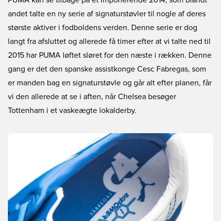
PUMA kan se tilbage på et imponerende 2014, som blandt
andet talte en ny serie af signaturstøvler til nogle af deres
største aktiver i fodboldens verden. Denne serie er dog
langt fra afsluttet og allerede få timer efter at vi talte ned til
2015 har PUMA løftet sløret for den næste i rækken. Denne
gang er det den spanske assistkonge Cesc Fabregas, som
er manden bag en signaturstøvle og går alt efter planen, får
vi den allerede at se i aften, når Chelsea besøger
Tottenham i et vaskeægte lokalderby.