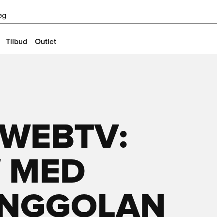
øg
Tilbud
Outlet
 WEBTV:
W MED
INGGOLAN