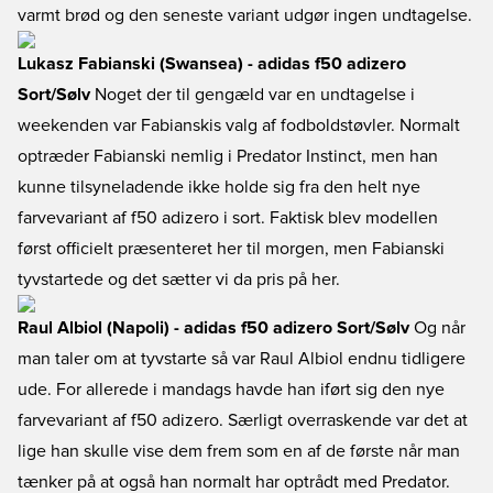
varmt brød og den seneste variant udgør ingen undtagelse.
Lukasz Fabianski (Swansea) - adidas f50 adizero
Sort/Sølv
Noget der til gengæld var en undtagelse i
weekenden var Fabianskis valg af fodboldstøvler. Normalt
optræder Fabianski nemlig i Predator Instinct, men han
kunne tilsyneladende ikke holde sig fra den helt nye
farvevariant af f50 adizero i sort. Faktisk blev modellen
først officielt præsenteret her til morgen, men Fabianski
tyvstartede og det sætter vi da pris på her.
Raul Albiol (Napoli) - adidas f50 adizero Sort/Sølv
Og når
man taler om at tyvstarte så var Raul Albiol endnu tidligere
ude. For allerede i mandags havde han iført sig den nye
farvevariant af f50 adizero. Særligt overraskende var det at
lige han skulle vise dem frem som en af de første når man
tænker på at også han normalt har optrådt med Predator.