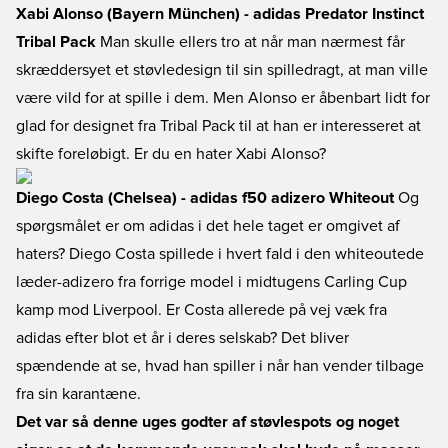
Xabi Alonso (Bayern München) - adidas Predator Instinct
Tribal Pack
Man skulle ellers tro at når man nærmest får
skræddersyet et støvledesign til sin spilledragt, at man ville
være vild for at spille i dem. Men Alonso er åbenbart lidt for
glad for designet fra Tribal Pack til at han er interesseret at
skifte foreløbigt. Er du en hater Xabi Alonso?
Diego Costa (Chelsea) - adidas f50 adizero Whiteout
Og
spørgsmålet er om adidas i det hele taget er omgivet af
haters? Diego Costa spillede i hvert fald i den whiteoutede
læder-adizero fra forrige model i midtugens Carling Cup
kamp mod Liverpool. Er Costa allerede på vej væk fra
adidas efter blot et år i deres selskab? Det bliver
spændende at se, hvad han spiller i når han vender tilbage
fra sin karantæne.
Det var så denne uges godter af støvlespots og noget