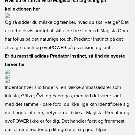
Hvis du er fan af Nike Magista, så tag et kig på
kollektionen her
Og så sidder du måske og tænker, hvad du skal vælge? Det
er forholdsvis hurtigt at skille de tre siloer ad: Magista Obra
har fokus på det naturlige touch, Predator Instinct på det
alsidige touch og evoPOWER på præcision og kraft.
Er du mest til adidas Predator Instinct, så find de nyeste
farver her
Indenfor hver silo finder vi en række ambassadører som
Iniesta, Götze, Özil og Fabregas, men lad det være sagt
med det samme - bare fordi du ikke lige kan identificere sig
med nogle af dem, betyder det ikke at Magista, Predator og
evoPOWER ikke er for dig. Det handler først og fremmest
om, at dine fødder og dit ego føler sig godt tilpas.