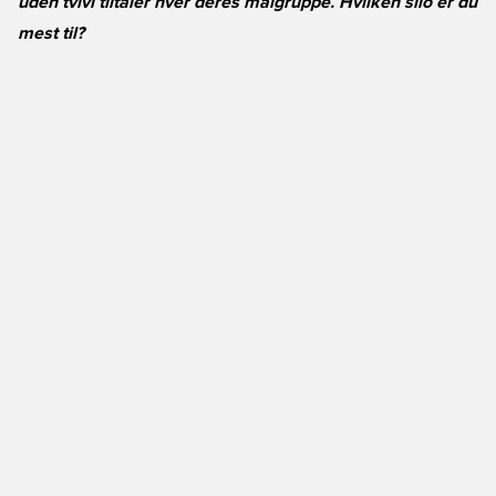
uden tvivl tiltaler hver deres målgruppe. Hvilken silo er du
mest til?