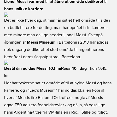
Lionel Messi var med til at åbne et område dedikeret til
hans unikke karriere.
Det er ikke hver dag, at man får sat et helt område til side i
en butik til ære for de ting, man har opnået i sin karriere -
med mindre man da lige hedder Lionel Messi. Ovenpå
åbningen af
Messi Museum
i Barcelona i 2013 har adidas
nok engang dedikeret et stort område til argentinerens
bedrifter i deres flagship store i Barcelona.
Bestil din adidas Messi 10.1 miRosar10 i dag
- kun 1.615,-
kr.
Her har tyskerne sat et område af til at hylde Messi og hans
karriere, og i "Leo's Museum" har adidas bl.a. en kopi af
hver af Messis fire Ballon d'Or-trofæer, nogle af Messis
egne F50 adizero fodboldstøvler - og nå ja, så også lige
hans Argentina-trøje fra VM-finalen i Rio... Stille og roligt.